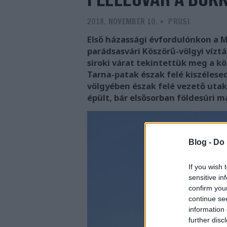
2018. NOVEMBER 10.
-
PRUSI
Első házassági évfordulónkon a 
parádsasvári Köszörű-völgyi víztá
siroki várat tekintettük meg a kö
Tarna-patak észak felé kiszélesed
völgyében észak felé vezető utak
épült, bár elsősorban földesúri ma
Blog -
Do 
If you wish 
sensitive in
confirm you
continue se
information 
further disc