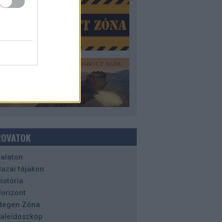
ROVATOK
alaton
azai tájakon
istória
orizont
degen Zóna
aleidoszkóp