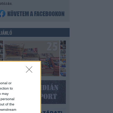
otózás.
AJÁNLÓ
sonal or
ection to
ou may
 personal
out of the
 downstream