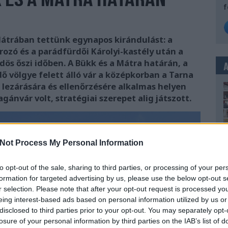
f
Mátrában tettünk egynapos kirándulást: a
rozó és a parádfürdői Károlyi-kastély után a
dös őszi időben. A Bükk és a Mátra határán, a
ő völgye felett álló vár a középkorban a Tarna
 lezárására és ellenőrzésére alkalmas helyen
gánvár volt, stratégiai szerepet alig játszott.
Not Process My Personal Information
to opt-out of the sale, sharing to third parties, or processing of your per
formation for targeted advertising by us, please use the below opt-out s
r selection. Please note that after your opt-out request is processed y
eing interest-based ads based on personal information utilized by us or
disclosed to third parties prior to your opt-out. You may separately opt-
losure of your personal information by third parties on the IAB’s list of