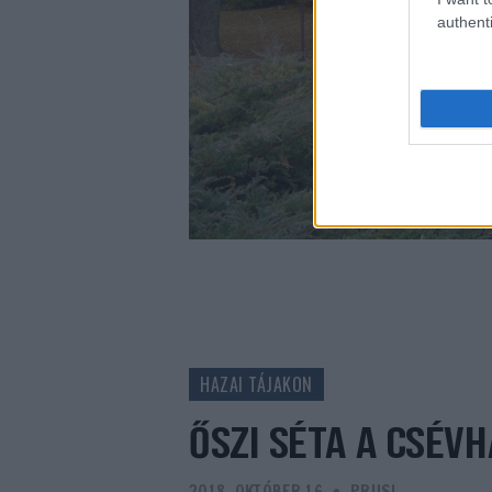
authenti
HAZAI TÁJAKON
ŐSZI SÉTA A CSÉV
2018. OKTÓBER 16.
-
PRUSI