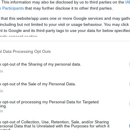
. This information may also be disclosed by us to third parties on the
IA
Participants
that may further disclose it to other third parties.
 that this website/app uses one or more Google services and may gath
including but not limited to your visit or usage behaviour. You may click 
 to Google and its third-party tags to use your data for below specifi
ogle consent section.
l Data Processing Opt Outs
o opt-out of the Sharing of my personal data.
In
ELOLVASOM
o opt-out of the Sale of my Personal Data.
In
to opt-out of processing my Personal Data for Targeted
ing.
In
o opt-out of Collection, Use, Retention, Sale, and/or Sharing
ÖZEPÉN
ersonal Data that Is Unrelated with the Purposes for which it
lected.