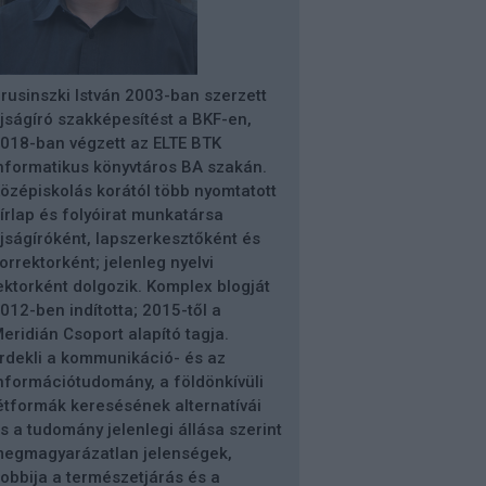
rusinszki István 2003-ban szerzett
jságíró szakképesítést a BKF-en,
018-ban végzett az ELTE BTK
nformatikus könyvtáros BA szakán.
özépiskolás korától több nyomtatott
írlap és folyóirat munkatársa
jságíróként, lapszerkesztőként és
orrektorként; jelenleg nyelvi
ektorként dolgozik. Komplex blogját
012-ben indította; 2015-től a
eridián Csoport alapító tagja.
rdekli a kommunikáció- és az
nformációtudomány, a földönkívüli
étformák keresésének alternatívái
s a tudomány jelenlegi állása szerint
egmagyarázatlan jelenségek,
obbija a természetjárás és a