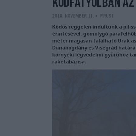
KÖDFÁTYOLBAN AZ
2018. NOVEMBER 11.
-
PRUSI
Ködös reggelen indultunk a piliss
érintésével, gomolygó párafelhőb
méter magasan található Urak asz
Dunabogdány és Visegrád határá
környéki légvédelmi gyűrűhöz tar
rakétabázisa.