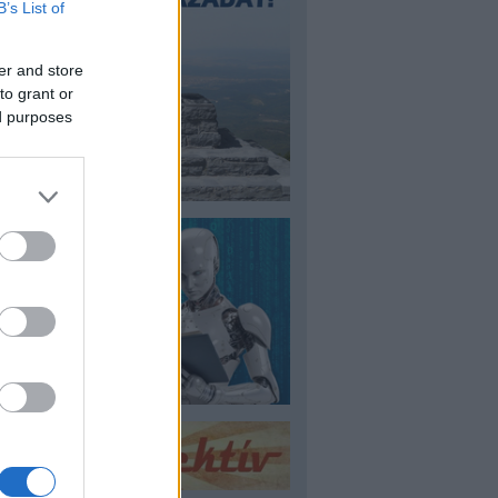
B’s List of
er and store
to grant or
ed purposes