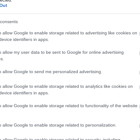
Out
zetvédelmi területén fekvő kis zsákfalu,
consents
ó Magyarország földrajzi értelemben vett
o allow Google to enable storage related to advertising like cookies on
ltút vezet az időjárás viszontagságait és a
evice identifiers in apps.
iselő jeltoronyhoz, amelynek környezete hűen
tát.
o allow my user data to be sent to Google for online advertising
s.
to allow Google to send me personalized advertising.
o allow Google to enable storage related to analytics like cookies on
evice identifiers in apps.
o allow Google to enable storage related to functionality of the website
o allow Google to enable storage related to personalization.
o allow Google to enable storage related to security, including