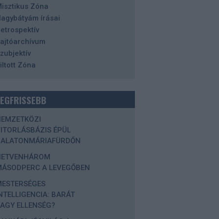
isztikus Zóna
agybátyám írásai
etrospektív
ajtóarchívum
zubjektív
iltott Zóna
LEGFRISSEBB
NEMZETKÖZI
ITORLÁSBÁZIS ÉPÜL
BALATONMÁRIAFÜRDŐN
HETVENHÁROM
MÁSODPERC A LEVEGŐBEN
MESTERSÉGES
NTELLIGENCIA: BARÁT
AGY ELLENSÉG?