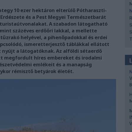
M
ntegy 10 ezer hektáron elterülő Pótharaszti-
N
 Erdészete és a Pest Megyei Természetbarát
R
a turistaútvonalakat. A szabadon látogatható
S
mint százéves erdőőri lakkal, a mellette
S
 tűzrakó helyével, a pihenőpadokkal és erdei
T
pcsolódó, ismeretterjesztő táblákkal ellátott
 nyújt a látogatóknak. Az alföldi sétaerdő
itt megfordult híres embereket és irodalmi
rmészetvédelmi emlékeit és a manapság
kor rémisztő betyárok életét.
V
I
V