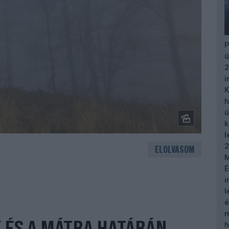
P
ú
2
i
K
h
ú
k
l
2
ELOLVASOM
M
É
i
l
é
m
 ÉS A MÁTRA HATÁRÁN
h