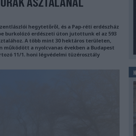
 URAK ASZTALÁNÁL
zentlászlói hegytetőről, és a Pap-réti erdészház
e burkolózó erdészeti úton jutottunk el az 593
talához. A több mint 30 hektáros területen,
n működött a nyolcvanas években a Budapest
tozó 11/1. honi légvédelmi tüzérosztály