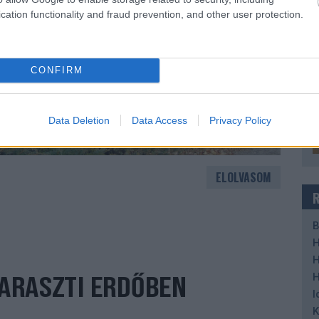
cation functionality and fraud prevention, and other user protection.
CONFIRM
Data Deletion
Data Access
Privacy Policy
ELOLVASOM
B
H
H
H
HARASZTI ERDŐBEN
I
K