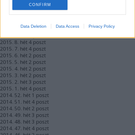
2015.
14. hét
4
poszt
CONFIRM
2015.
13. hét
1
poszt
2015.
12. hét
2
poszt
2015.
11. hét
3
poszt
Data Deletion
Data Access
Privacy Policy
2015.
10. hét
2
poszt
2015.
9. hét
5
poszt
2015.
8. hét
4
poszt
2015.
7. hét
4
poszt
2015.
6. hét
2
poszt
2015.
5. hét
2
poszt
2015.
4. hét
2
poszt
2015.
3. hét
2
poszt
2015.
2. hét
3
poszt
2015.
1. hét
4
poszt
2014.
52. hét
1
poszt
2014.
51. hét
4
poszt
2014.
50. hét
2
poszt
2014.
49. hét
3
poszt
2014.
48. hét
3
poszt
2014.
47. hét
4
poszt
2014.
46. hét
2
poszt