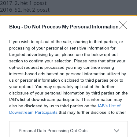
2017.
2. hét
1
poszt
2016.
52. hét
2
poszt
2016.
50. hét
3
poszt
2016.
48. hét
1
poszt
Blog -
Do Not Process My Personal Information
2016.
46. hét
1
poszt
2016.
42. hét
1
poszt
If you wish to opt-out of the sale, sharing to third parties, or
2016.
41. hét
1
poszt
processing of your personal or sensitive information for
2016.
38. hét
1
poszt
targeted advertising by us, please use the below opt-out
2016.
37. hét
1
poszt
section to confirm your selection. Please note that after your
2016.
36. hét
2
poszt
opt-out request is processed you may continue seeing
2016.
35. hét
2
poszt
interest-based ads based on personal information utilized by
2016.
33. hét
2
poszt
us or personal information disclosed to third parties prior to
2016.
28. hét
1
poszt
your opt-out. You may separately opt-out of the further
2016.
25. hét
1
poszt
disclosure of your personal information by third parties on the
2016.
24. hét
3
poszt
IAB’s list of downstream participants. This information may
2016.
22. hét
1
poszt
also be disclosed by us to third parties on the
IAB’s List of
2016.
21. hét
1
poszt
Downstream Participants
that may further disclose it to other
2016.
19. hét
1
poszt
third parties.
2016.
18. hét
1
poszt
Please note that this website/app uses one or more Google
2016.
17. hét
2
poszt
Personal Data Processing Opt Outs
services and may gather and store information including but