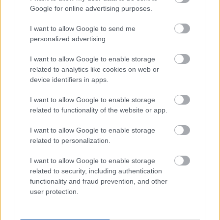
2015.
35. hét
2
poszt
Google for online advertising purposes.
2015.
33. hét
2
poszt
2015.
32. hét
1
poszt
I want to allow Google to send me
2015.
31. hét
4
poszt
personalized advertising.
2015.
30. hét
1
poszt
I want to allow Google to enable storage
2015.
29. hét
3
poszt
related to analytics like cookies on web or
2015.
28. hét
2
poszt
device identifiers in apps.
2015.
27. hét
2
poszt
2015.
26. hét
1
poszt
I want to allow Google to enable storage
2015.
25. hét
4
poszt
related to functionality of the website or app.
2015.
24. hét
3
poszt
2015.
23. hét
5
poszt
I want to allow Google to enable storage
2015.
22. hét
3
poszt
related to personalization.
2015.
21. hét
4
poszt
2015.
20. hét
2
poszt
I want to allow Google to enable storage
2015.
19. hét
2
poszt
related to security, including authentication
2015.
18. hét
4
poszt
functionality and fraud prevention, and other
2015.
17. hét
1
poszt
user protection.
2015.
16. hét
2
poszt
2015.
15. hét
2
poszt