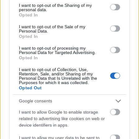
2016.
16. hét
1
poszt
not limited to your visit or usage behaviour. You may click to
I want to opt-out of the Sharing of my
2016.
14. hét
1
poszt
personal data.
grant or deny consent to Google and its third-party tags to
2016.
13. hét
1
poszt
Opted In
use your data for below specified purposes in below Google
2016.
12. hét
1
poszt
consent section.
I want to opt-out of the Sale of my
2016.
10. hét
1
poszt
Personal Data.
2016.
9. hét
2
poszt
Opted In
2016.
8. hét
1
poszt
2016.
7. hét
1
poszt
I want to opt-out of processing my
Personal Data for Targeted Advertising.
2016.
5. hét
1
poszt
Opted In
2016.
3. hét
1
poszt
2015.
51. hét
1
poszt
I want to opt-out of Collection, Use,
Retention, Sale, and/or Sharing of my
2015.
49. hét
2
poszt
Personal Data that Is Unrelated with the
2015.
48. hét
1
poszt
Purposes for which it was collected.
Opted Out
2015.
47. hét
1
poszt
2015.
46. hét
1
poszt
Google consents
2015.
45. hét
3
poszt
2015.
44. hét
1
poszt
I want to allow Google to enable storage
2015.
42. hét
1
poszt
related to advertising like cookies on web or
2015.
40. hét
3
poszt
device identifiers in apps.
2015.
38. hét
2
poszt
2015.
36. hét
1
poszt
I want to allow my user data to be sent to