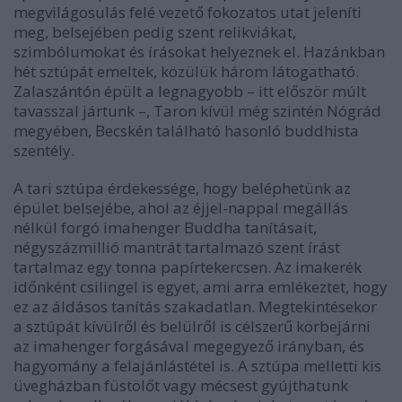
megvilágosulás felé vezető fokozatos utat jeleníti
meg, belsejében pedig szent relikviákat,
szimbólumokat és írásokat helyeznek el. Hazánkban
hét sztúpát emeltek, közülük három látogatható.
Zalaszántón épült a legnagyobb –
itt először múlt
tavasszal jártunk
–, Taron kívül még szintén Nógrád
megyében, Becskén található hasonló buddhista
szentély.
A tari sztúpa érdekessége, hogy beléphetünk az
épület belsejébe, ahol az éjjel-nappal megállás
nélkül forgó imahenger Buddha tanításait,
négyszázmillió mantrát tartalmazó szent írást
tartalmaz egy tonna papírtekercsen. Az imakerék
időnként csilingel is egyet, ami arra emlékeztet, hogy
ez az áldásos tanítás szakadatlan. Megtekintésekor
a sztúpát kívülről és belülről is célszerű körbejárni
az imahenger forgásával megegyező irányban, és
hagyomány a felajánlástétel is. A sztúpa melletti kis
üvegházban füstölőt vagy mécsest gyújthatunk