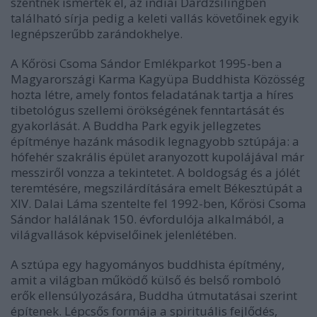
szentnek ismerték el, az indiai Dardzsilingben
található sírja pedig a keleti vallás követőinek egyik
legnépszerűbb zarándokhelye.
A Kőrösi Csoma Sándor Emlékparkot 1995-ben a
Magyarországi Karma Kagyüpa Buddhista Közösség
hozta létre, amely fontos feladatának tartja a híres
tibetológus szellemi örökségének fenntartását és
gyakorlását. A Buddha Park egyik jellegzetes
építménye hazánk második legnagyobb sztúpája: a
hófehér szakrális épület aranyozott kupolájával már
messziről vonzza a tekintetet. A boldogság és a jólét
teremtésére, megszilárdítására emelt Békesztúpát a
XIV. Dalai Láma szentelte fel 1992-ben, Kőrösi Csoma
Sándor halálának 150. évfordulója alkalmából, a
világvallások képviselőinek jelenlétében.
A sztúpa egy hagyományos buddhista építmény,
amit a világban működő külső és belső romboló
erők ellensúlyozására, Buddha útmutatásai szerint
építenek. Lépcsős formája a spirituális fejlődés,