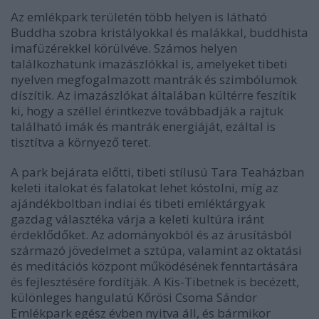
Az emlékpark területén több helyen is látható
Buddha szobra kristályokkal és malákkal, buddhista
imafüzérekkel körülvéve. Számos helyen
találkozhatunk imazászlókkal is, amelyeket tibeti
nyelven megfogalmazott mantrák és szimbólumok
díszítik. Az imazászlókat általában kültérre feszítik
ki, hogy a széllel érintkezve továbbadják a rajtuk
található imák és mantrák energiáját, ezáltal is
tisztítva a környező teret.
A park bejárata előtti, tibeti stílusú Tara Teaházban
keleti italokat és falatokat lehet kóstolni, míg az
ajándékboltban indiai és tibeti emléktárgyak
gazdag választéka várja a keleti kultúra iránt
érdeklődőket. Az adományokból és az árusításból
származó jövedelmet a sztúpa, valamint az oktatási
és meditációs központ működésének fenntartására
és fejlesztésére fordítják. A Kis-Tibetnek is becézett,
különleges hangulatú Kőrösi Csoma Sándor
Emlékpark egész évben nyitva áll, és bármikor