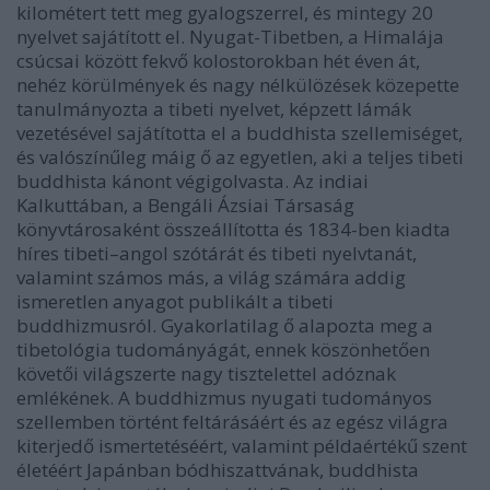
kilométert tett meg gyalogszerrel, és mintegy 20
nyelvet sajátított el. Nyugat-Tibetben, a Himalája
csúcsai között fekvő kolostorokban hét éven át,
nehéz körülmények és nagy nélkülözések közepette
tanulmányozta a tibeti nyelvet, képzett lámák
vezetésével sajátította el a buddhista szellemiséget,
és valószínűleg máig ő az egyetlen, aki a teljes tibeti
buddhista kánont végigolvasta. Az indiai
Kalkuttában, a Bengáli Ázsiai Társaság
könyvtárosaként összeállította és 1834-ben kiadta
híres tibeti–angol szótárát és tibeti nyelvtanát,
valamint számos más, a világ számára addig
ismeretlen anyagot publikált a tibeti
buddhizmusról. Gyakorlatilag ő alapozta meg a
tibetológia tudományágát, ennek köszönhetően
követői világszerte nagy tisztelettel adóznak
emlékének. A buddhizmus nyugati tudományos
szellemben történt feltárásáért és az egész világra
kiterjedő ismertetéséért, valamint példaértékű szent
életéért Japánban bódhiszattvának, buddhista