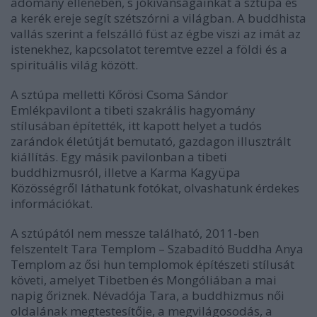
adomány ellenében, s jókívánságainkat a sztúpa és
a kerék ereje segít szétszórni a világban. A buddhista
vallás szerint a felszálló füst az égbe viszi az imát az
istenekhez, kapcsolatot teremtve ezzel a földi és a
spirituális világ között.
A sztúpa melletti Kőrösi Csoma Sándor
Emlékpavilont a tibeti szakrális hagyomány
stílusában építették, itt kapott helyet a tudós
zarándok életútját bemutató, gazdagon illusztrált
kiállítás. Egy másik pavilonban a tibeti
buddhizmusról, illetve a Karma Kagyüpa
Közösségről láthatunk fotókat, olvashatunk érdekes
információkat.
A sztúpától nem messze található, 2011-ben
felszentelt Tara Templom – Szabadító Buddha Anya
Templom az ősi hun templomok építészeti stílusát
követi, amelyet Tibetben és Mongóliában a mai
napig őriznek. Névadója Tara, a buddhizmus női
oldalának megtestesítője, a megvilágosodás, a