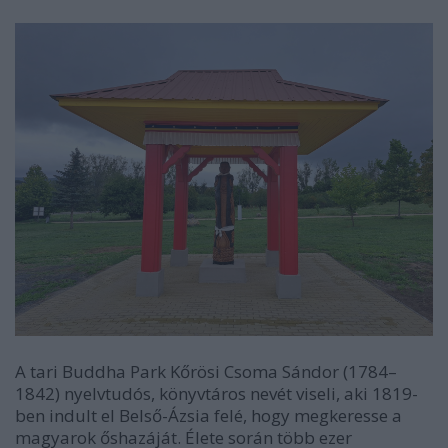
A tari Buddha Park Kőrösi Csoma Sándor (1784–
1842) nyelvtudós, könyvtáros nevét viseli, aki 1819-
ben indult el Belső-Ázsia felé, hogy megkeresse a
magyarok őshazáját. Élete során több ezer