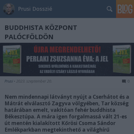
Prusi Dosszié
BUDDHISTA KÖZPONT
PALÓCFÖLDÖN
Prusi
•
2023. szeptember 20.
0
Nem mindennapi látványt nyújt a Cserhátot és a
Mátrát elválasztó Zagyva völgyében, Tar község
határában emelt, vakítóan fehér buddhista
Békesztúpa. A mára igen forgalmassá vált 21-es
út mentén kialakított Kőrösi Csoma Sándor
Emlékparkban megtekinthető a világhírű