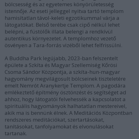
bölcsesség és az egyetemes könyörületesség
istennője. Az eseti jelleggel nyitva tartó templom
hamisítatlan távol-keleti egzotikummal várja a
látogatókat. Belső terébe csak cipő nélkül lehet
belépni, a füstölők illata belengi a rendkívül
autentikus környezetet. A templomhoz vezető
ösvényen a Tara-forrás vizéből lehet felfrissülni.
A Buddha Park legújabb, 2023-ban felszentelt
épülete a Szkíta és Magyar Szellemiség Kőrösi
Csoma Sándor Központja, a szkíta-hun-magyar
hagyomány megvilágosult bölcseinek tiszteletére
emelt Nemrót Aranykertje Templom. A pagodára
emlékeztető építmény ösztönzést és segítséget ad
ahhoz, hogy látogatói felvehessék a kapcsolatot a
spirituális hagyományok halhatatlan mestereivel,
akik ma is bennünk élnek. A Meditációs Központban
rendszeres meditációkat, szertartásokat,
tanításokat, tanfolyamokat és elvonulásokat
tartanak.