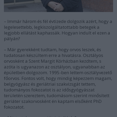
– Immár három és fél évtizede dolgozik azért, hogy a
legelesettebb, legkiszolgáltatottabb betegek a
legjobb ellátást kaphassák. Hogyan indult el ezen a
pályán?
– Már gyerekként tudtam, hogy orvos leszek, és
tudatosan készültem erre a hivatásra. Osztályos
orvosként a Szent Margit Kórházban kezdtem, s
azóta is ugyanazon az osztályon, ugyanabban az
épületben dolgozom. 1995-ben lettem osztályvezető
főorvos. Fontos volt, hogy mindig képezzem magam,
belgyógyász és geriátriai szakvizsgát tettem,
tudományos fokozatot is az idősgyógyászat
területén szereztem, tudomásom szerint minősített
geriáter szakorvosként én kaptam elsőként PhD
fokozatot.