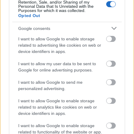
életminőségének, egészségének megőrzését szolgáló
Retention, Sale, and/or Sharing of my
programok. Kell, hogy keressék és megtalálják a
Personal Data that Is Unrelated with the
Purposes for which it was collected.
személyiségüket kiteljesítő, önértéküket erősítő
Opted Out
elfoglaltságokat, lehetőségük legyen megosztani
élettapasztalataikat. Egyéni és közösségi szinten is
Google consents
lehet olyan támogató rendszert létrehozni, amire
nagyon sok példa van, a harmadik kerületben ez
I want to allow Google to enable storage
related to advertising like cookies on web or
rendkívül széles körű. Egyetlen idős embernek sem
device identifiers in apps.
szabadna azt éreznie, hogy ő nem fontos, és ha
problémája van, akkor nincs kihez fordulni.
I want to allow my user data to be sent to
Google for online advertising purposes.
– Nagyon sok olyan idős ember van, aki krónikus
osztályra kerül, és nincsenek hozzátartozói. Rajtuk
I want to allow Google to send me
hogyan tudnak segíteni?
personalized advertising.
– Abba minden idős beleegyezik, hogy a kórházba
I want to allow Google to enable storage
kell mennie, a benti lét viszont megsokszorozza a
related to analytics like cookies on web or
problémákat. Nemcsak a testi betegségeket, hanem
device identifiers in apps.
a lelki gondokat is. Azonnal felmerül a kérdés: „innen
nem fogok hazakerülni, már közel a halál, minek
I want to allow Google to enable storage
élek, otthon egyedül vagyok, úgysem gyógyulok
related to functionality of the website or app.