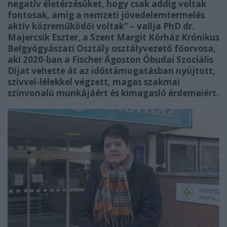
negatív életérzésüket, hogy csak addig voltak
fontosak, amíg a nemzeti jövedelemtermelés
aktív közreműködői voltak” – vallja PhD dr.
Majercsik Eszter, a Szent Margit Kórház Krónikus
Belgyógyászati Osztály osztályvezető főorvosa,
aki 2020-ban a Fischer Ágoston Óbudai Szociális
Díjat vehette át az időstámogatásban nyújtott,
szívvel-lélekkel végzett, magas szakmai
színvonalú munkájáért és kimagasló érdemeiért.