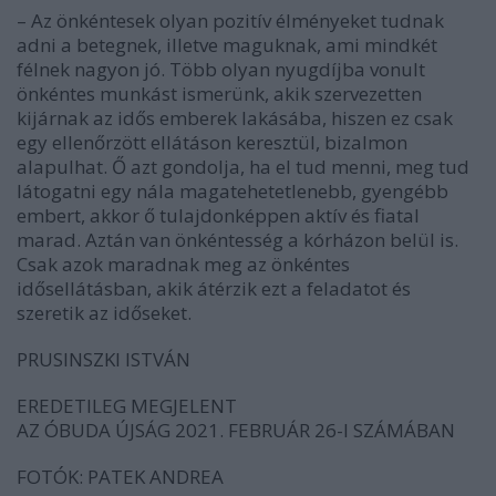
– Az önkéntesek olyan pozitív élményeket tudnak
adni a betegnek, illetve maguknak, ami mindkét
félnek nagyon jó. Több olyan nyugdíjba vonult
önkéntes munkást ismerünk, akik szervezetten
kijárnak az idős emberek lakásába, hiszen ez csak
egy ellenőrzött ellátáson keresztül, bizalmon
alapulhat. Ő azt gondolja, ha el tud menni, meg tud
látogatni egy nála magatehetetlenebb, gyengébb
embert, akkor ő tulajdonképpen aktív és fiatal
marad. Aztán van önkéntesség a kórházon belül is.
Csak azok maradnak meg az önkéntes
idősellátásban, akik átérzik ezt a feladatot és
szeretik az időseket.
PRUSINSZKI ISTVÁN
EREDETILEG MEGJELENT
AZ ÓBUDA ÚJSÁG 2021. FEBRUÁR 26-I SZÁMÁBAN
FOTÓK: PATEK ANDREA