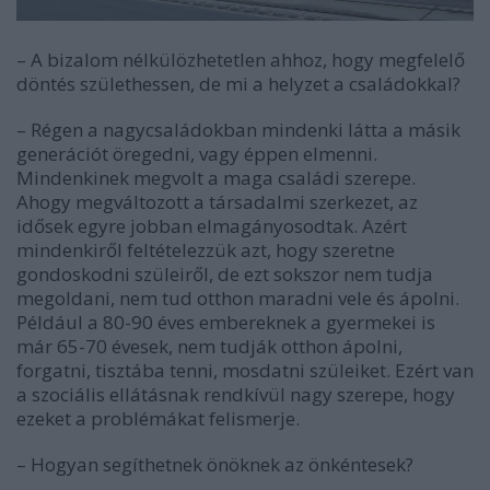
– A bizalom nélkülözhetetlen ahhoz, hogy megfelelő
döntés születhessen, de mi a helyzet a családokkal?
– Régen a nagycsaládokban mindenki látta a másik
generációt öregedni, vagy éppen elmenni.
Mindenkinek megvolt a maga családi szerepe.
Ahogy megváltozott a társadalmi szerkezet, az
idősek egyre jobban elmagányosodtak. Azért
mindenkiről feltételezzük azt, hogy szeretne
gondoskodni szüleiről, de ezt sokszor nem tudja
megoldani, nem tud otthon maradni vele és ápolni.
Például a 80-90 éves embereknek a gyermekei is
már 65-70 évesek, nem tudják otthon ápolni,
forgatni, tisztába tenni, mosdatni szüleiket. Ezért van
a szociális ellátásnak rendkívül nagy szerepe, hogy
ezeket a problémákat felismerje.
– Hogyan segíthetnek önöknek az önkéntesek?