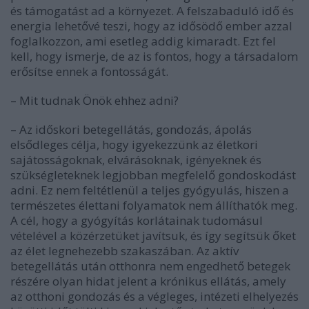
és támogatást ad a környezet. A felszabaduló idő és
energia lehetővé teszi, hogy az idősödő ember azzal
foglalkozzon, ami esetleg addig kimaradt. Ezt fel
kell, hogy ismerje, de az is fontos, hogy a társadalom
erősítse ennek a fontosságát.
– Mit tudnak Önök ehhez adni?
– Az időskori betegellátás, gondozás, ápolás
elsődleges célja, hogy igyekezzünk az életkori
sajátosságoknak, elvárásoknak, igényeknek és
szükségleteknek legjobban megfelelő gondoskodást
adni. Ez nem feltétlenül a teljes gyógyulás, hiszen a
természetes élettani folyamatok nem állíthatók meg.
A cél, hogy a gyógyítás korlátainak tudomásul
vételével a közérzetüket javítsuk, és így segítsük őket
az élet legnehezebb szakaszában. Az aktív
betegellátás után otthonra nem engedhető betegek
részére olyan hidat jelent a krónikus ellátás, amely
az otthoni gondozás és a végleges, intézeti elhelyezés