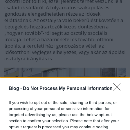
közötti időt tölti ki, ezzel jelentős terhet veszünk le a
családok válláról. A folyamatos szakápolás és
gondozás elengedhetetlen része az idősek
ellátásának. Az osztályra való bekerülést követően a
betegek és hozzátartozók közös döntésében a
„hogyan tovább”-ról segít az osztály szociális
irodája. Lehet a hazamenetel és további otthoni
ápolás, a kerületi házi gondozásba vétel, az
idősotthoni végleges elhelyezés, vagy akár az ápolási
osztályra irányítás is.
Blog -
Do Not Process My Personal Information
If you wish to opt-out of the sale, sharing to third parties, or
processing of your personal or sensitive information for
targeted advertising by us, please use the below opt-out
section to confirm your selection. Please note that after your
opt-out request is processed you may continue seeing