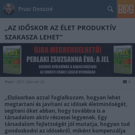
Prusi Dosszié
„AZ IDŐSKOR AZ ÉLET PRODUKTÍV
SZAKASZA LEHET”
Prusi
•
2021. február 26.
0
„Elsősorban azzal foglalkozom, hogyan lehet
megtartani és javítani az idősek életminőségét,
segíteni őket abban, hogy továbbra is a
társadalom aktív részesei legyenek. Egy
társadalom fejlettségét jól mutatja, hogyan tud
gondoskodni az idősekről, miként kompenzálja