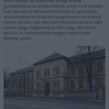
nincs kérdés. Mindenkinek addig kellene
gondoskodnia az elhelyezéséről, amíg erről dönteni
tud. Vannak az idősek otthonaiban is nyílt napok,
ahova teljesen jó állapotú nyugdíjasok is el tudnak
menni. Amikor már kényszerhelyzetbe kerül az idős
ember, hogy megmondjuk neki, hogy ide tetszik
kerülni, az nyilvánvalóan nagyon negatív lelki
élményt jelent.