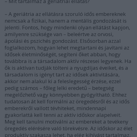
– Mit tartalmaz a geriátriai ellátás?
– A geriátria az ellátásra szoruló idős embereknek
nemcsak a fizikai, hanem a mentális gondozását is
jelenti. Fontos, hogy mindenki olyan ellátást kapjon,
amilyenre szüksége van – beleértve az orvosi,
ápolási és pszichés gondozást. Elsősorban azzal
foglalkozom, hogyan lehet megtartani és javítani az
idősek életminőségét, segíteni őket abban, hogy
továbbra is a társadalom aktív részesei legyenek. Ha
ők is aktívan tudják tölteni a nyugdíjas éveiket, és a
társadalom is igényt tart az idősek aktivitására,
akkor nem alakul ki a feleslegesség érzése, ezzel
pedig számos – főleg lelki eredetű – betegség
megelőzhető vagy könnyebben gyógyítható. Ehhez
tudatosan át kell formálni az öregedésről és az idős
emberekről vallott tévhiteket, mindennapi
gyakorlattá kell tenni az aktív időskor alapelveit.
Meg kell tanulni motiválni az embereket a tevékeny
öregedés elérésére való törekvésre. Az időskor az élet
produktív szakasza lehet, ha elég kihívást tartalmaz,