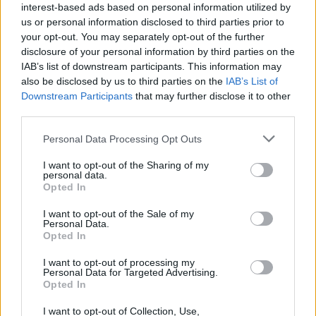
interest-based ads based on personal information utilized by
us or personal information disclosed to third parties prior to
your opt-out. You may separately opt-out of the further
disclosure of your personal information by third parties on the
IAB’s list of downstream participants. This information may
– Hogyan tud segíteni a többi korosztály az
also be disclosed by us to third parties on the
IAB’s List of
időseknek?
Downstream Participants
that may further disclose it to other
third parties.
– Az időskorúak arányának növekedése nagy kihívás
az egészségügy számára, de a társadalom
Please note that this website/app uses one or more Google
Personal Data Processing Opt Outs
egészének is. A támogató kisebb közösségek
services and may gather and store information including but
védenek az elmagányosodástól, a fölöslegesség
not limited to your visit or usage behaviour. You may click to
I want to opt-out of the Sharing of my
érzésétől is. A meghallgatás élménye sokszor elég
personal data.
grant or deny consent to Google and its third-party tags to
Opted In
gyógyír az időseknél. Az időseket aktívabb életre
use your data for below specified purposes in below Google
késztető programok egyben alkalmasak a
consent section.
I want to opt-out of the Sale of my
szemléletváltásra a nemzedéki kapcsolattartásban:
Personal Data.
Opted In
az aktív korban megszerzett tudásra, tapasztalatra
igényt kell tartania a társadalomnak. Az életkorral
I want to opt-out of processing my
járó változások megismerése, az egészséges
Personal Data for Targeted Advertising.
életmód, a mozgás, a helyes táplálkozás és
Opted In
gyógyszerszedés ismerete mind az idősek
I want to opt-out of Collection, Use,