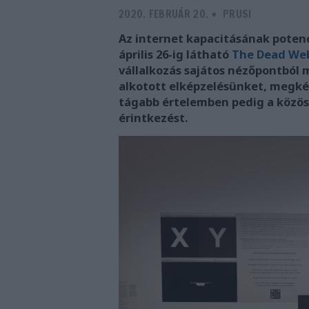
2020. FEBRUÁR 20.
-
PRUSI
Az internet kapacitásának poten
április 26-ig látható
The Dead Web
vállalkozás sajátos nézőpontból m
alkotott elképzelésünket, megké
tágabb értelemben pedig a közöss
érintkezést.