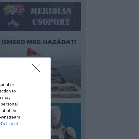
sonal or
ection to
ou may
 personal
out of the
 downstream
B’s List of