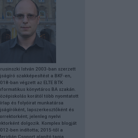
rusinszki István 2003-ban szerzett
jságíró szakképesítést a BKF-en,
018-ban végzett az ELTE BTK
nformatikus könyvtáros BA szakán.
özépiskolás korától több nyomtatott
írlap és folyóirat munkatársa
jságíróként, lapszerkesztőként és
orrektorként; jelenleg nyelvi
ektorként dolgozik. Komplex blogját
012-ben indította; 2015-től a
eridián Csoport alapító tagja.