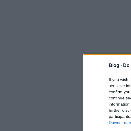
Blog -
Do 
If you wish 
sensitive in
confirm you
continue se
information 
further disc
participants
Downstream 