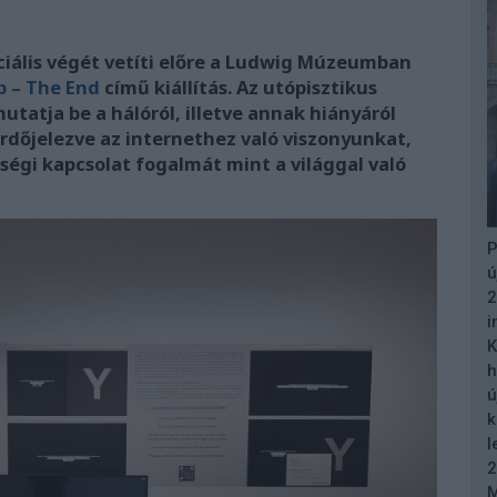
ciális végét vetíti előre a Ludwig Múzeumban
 – The End
című kiállítás. Az utópisztikus
utatja be a hálóról, illetve annak hiányáról
rdőjelezve az internethez való viszonyunkat,
égi kapcsolat fogalmát mint a világgal való
P
ú
2
i
K
h
ú
k
l
2
M