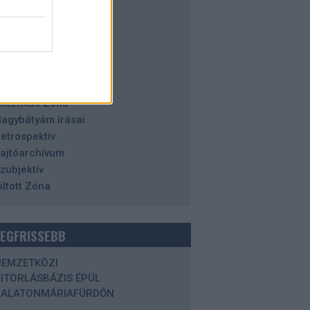
alaton
azai tájakon
istória
orizont
degen Zóna
aleidoszkóp
isztikus Zóna
agybátyám írásai
etrospektív
ajtóarchívum
zubjektív
iltott Zóna
LEGFRISSEBB
NEMZETKÖZI
ITORLÁSBÁZIS ÉPÜL
BALATONMÁRIAFÜRDŐN