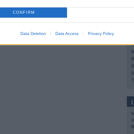
B
H
CONFIRM
H
H
I
Data Deletion
Data Access
Privacy Policy
K
M
N
R
S
S
T
V