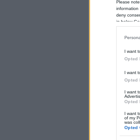
Please note
information 
deny consent
in below Go
Persona
I want t
Opted 
I want t
Opted 
I want 
Advertis
Opted 
I want t
of my P
was col
Opted 