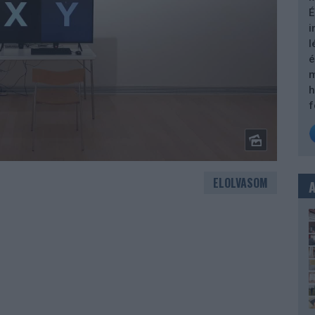
É
i
l
é
m
h
f
ELOLVASOM