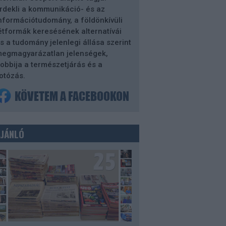
rdekli a kommunikáció- és az
nformációtudomány, a földönkívüli
étformák keresésének alternatívái
s a tudomány jelenlegi állása szerint
egmagyarázatlan jelenségek,
obbija a természetjárás és a
otózás.
AJÁNLÓ