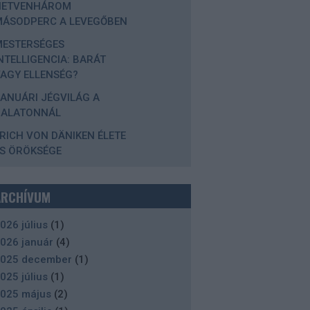
HETVENHÁROM
MÁSODPERC A LEVEGŐBEN
MESTERSÉGES
NTELLIGENCIA: BARÁT
AGY ELLENSÉG?
ANUÁRI JÉGVILÁG A
BALATONNÁL
RICH VON DÄNIKEN ÉLETE
S ÖRÖKSÉGE
ARCHÍVUM
026 július
(
1
)
026 január
(
4
)
025 december
(
1
)
025 július
(
1
)
025 május
(
2
)