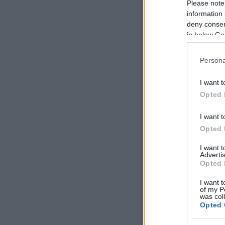
Please note
information 
deny consent
in below Go
Persona
I want t
Opted 
I want t
Opted 
I want 
Advertis
Opted 
I want t
of my P
was col
Opted 