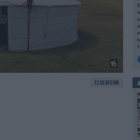
É
i
l
é
m
h
f
ELOLVASOM