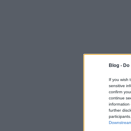
Blog -
Do 
If you wish 
sensitive in
confirm you
continue se
information 
further disc
participants
Downstream 