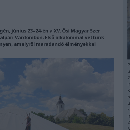
gén, június 23–24-én a XV. Ősi Magyar Szer
aalpári Várdombon. Első alkalommal vettünk
nyen, amelyről maradandó élményekkel
P
ú
2
i
K
h
ú
k
l
2
M