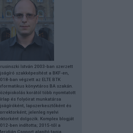
rusinszki István 2003-ban szerzett
jságíró szakképesítést a BKF-en,
018-ban végzett az ELTE BTK
nformatikus könyvtáros BA szakán.
özépiskolás korától több nyomtatott
írlap és folyóirat munkatársa
jságíróként, lapszerkesztőként és
orrektorként; jelenleg nyelvi
ektorként dolgozik. Komplex blogját
012-ben indította; 2015-től a
eridián Csoport alapító tagja.