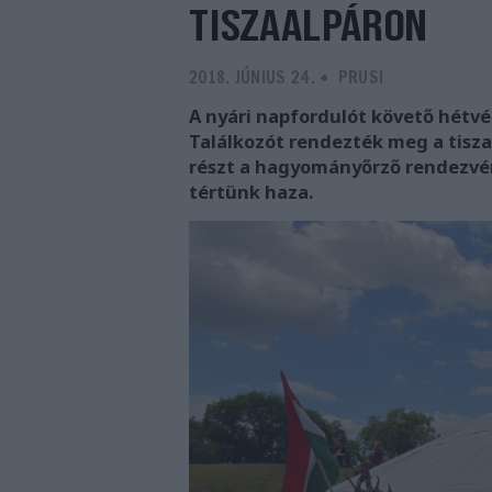
TISZAALPÁRON
2018. JÚNIUS 24.
-
PRUSI
A nyári napfordulót követő hétvé
Találkozót rendezték meg a tisz
részt a hagyományőrző rendezvé
tértünk haza.