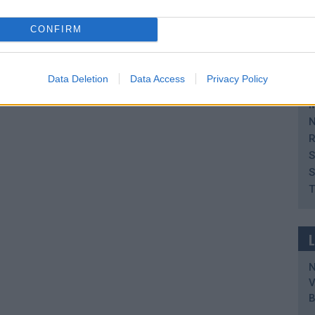
B
H
CONFIRM
H
H
I
Data Deletion
Data Access
Privacy Policy
K
M
N
R
S
S
T
V