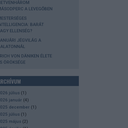
HETVENHÁROM
MÁSODPERC A LEVEGŐBEN
MESTERSÉGES
NTELLIGENCIA: BARÁT
AGY ELLENSÉG?
ANUÁRI JÉGVILÁG A
BALATONNÁL
RICH VON DÄNIKEN ÉLETE
S ÖRÖKSÉGE
ARCHÍVUM
026 július
(
1
)
026 január
(
4
)
025 december
(
1
)
025 július
(
1
)
025 május
(
2
)