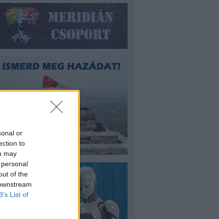
sonal or
ection to
ou may
 personal
out of the
 downstream
B’s List of