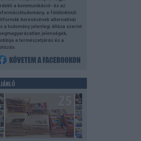
rdekli a kommunikáció- és az
nformációtudomány, a földönkívüli
étformák keresésének alternatívái
s a tudomány jelenlegi állása szerint
egmagyarázatlan jelenségek,
obbija a természetjárás és a
otózás.
AJÁNLÓ