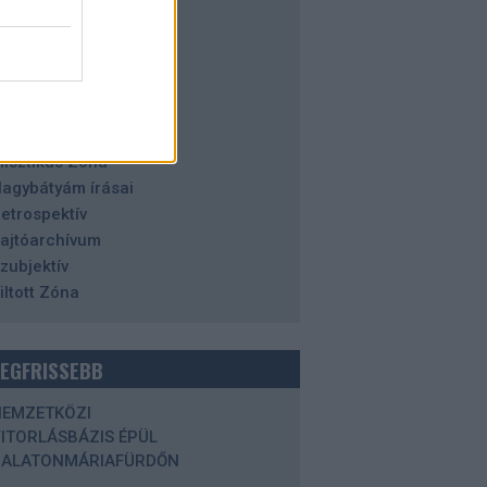
alaton
azai tájakon
istória
orizont
degen Zóna
aleidoszkóp
isztikus Zóna
agybátyám írásai
etrospektív
ajtóarchívum
zubjektív
iltott Zóna
LEGFRISSEBB
NEMZETKÖZI
ITORLÁSBÁZIS ÉPÜL
BALATONMÁRIAFÜRDŐN