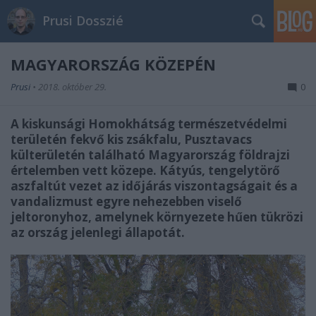
Prusi Dosszié
MAGYARORSZÁG KÖZEPÉN
Prusi
•
2018. október 29.
0
A kiskunsági Homokhátság természetvédelmi
területén fekvő kis zsákfalu, Pusztavacs
külterületén található Magyarország földrajzi
értelemben vett közepe. Kátyús, tengelytörő
aszfaltút vezet az időjárás viszontagságait és a
vandalizmust egyre nehezebben viselő
jeltoronyhoz, amelynek környezete hűen tükrözi
az ország jelenlegi állapotát.