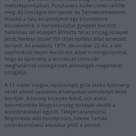
metszéspontjában, Pusztavacs külterületén jelölte
meg. Az Országos Környezet- és Természetvédelmi
Hivatal a falu központjától egy kilométerre
északkeletre, a homokpusztai gyeppel borított
hatalmas rét közepén állította fel az ország közepét
jelző, Kerényi József Ybl-díjas építész által tervezett
tornyot. Az avatásra 1979. december 22-én, a téli
napforduló idején került sor, ezzel is hangsúlyozva,
hogy az építmény a természet ritmusát
meghatározó csillagászati jelenségek megértését
szolgálja.
A 11 méter magas, nyolcszögű, gúla alakú építmény
vázát alkotó vasbeton állványokat vörösfenyő lécek
borítják. A torony közepén fekvő, kör alakú
betontömbbe Magyarország térképét vésték a
koordinátákkal együtt. Tetején aranyszínű
félgömbön álló toronycsúcs, Fekete Tamás
szobrászművész alkotása jelöli a pontot.