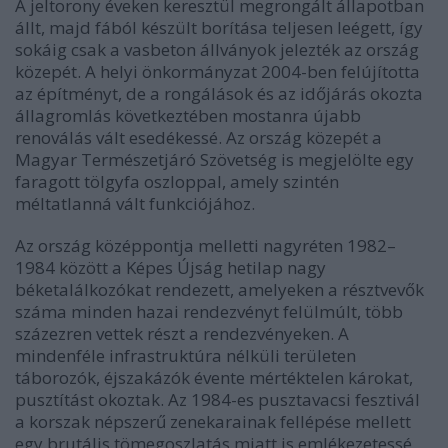
A jeltorony éveken keresztül megrongált állapotban
állt, majd fából készült borítása teljesen leégett, így
sokáig csak a vasbeton állványok jelezték az ország
közepét. A helyi önkormányzat 2004-ben felújította
az építményt, de a rongálások és az időjárás okozta
állagromlás következtében mostanra újabb
renoválás vált esedékessé. Az ország közepét a
Magyar Természetjáró Szövetség is megjelölte egy
faragott tölgyfa oszloppal, amely szintén
méltatlanná vált funkciójához.
Az ország középpontja melletti nagyréten 1982–
1984 között a Képes Újság hetilap nagy
béketalálkozókat rendezett, amelyeken a résztvevők
száma minden hazai rendezvényt felülmúlt, több
százezren vettek részt a rendezvényeken. A
mindenféle infrastruktúra nélküli területen
táborozók, éjszakázók évente mértéktelen károkat,
pusztítást okoztak. Az 1984-es pusztavacsi fesztivál
a korszak népszerű zenekarainak fellépése mellett
egy brutális tömegoszlatás miatt is emlékezetessé