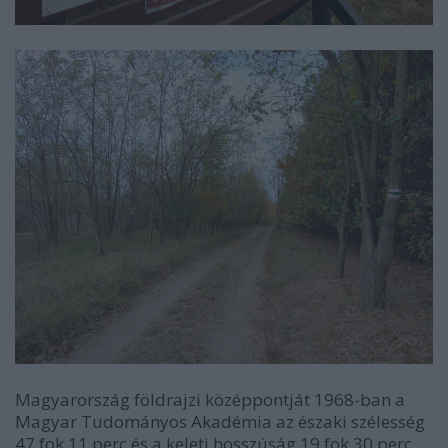
Magyarország földrajzi középpontját 1968-ban a
Magyar Tudományos Akadémia az északi szélesség
47 fok 11 perc és a keleti hosszúság 19 fok 30 perc