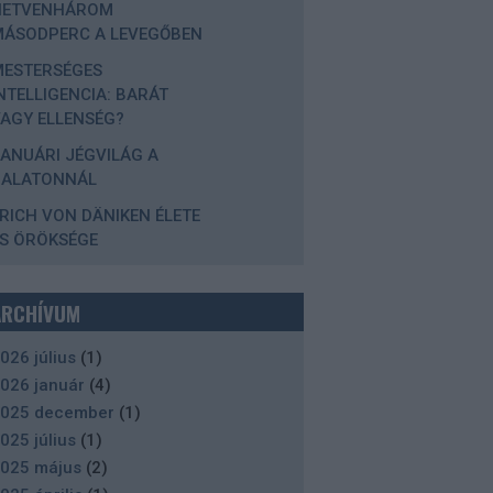
HETVENHÁROM
MÁSODPERC A LEVEGŐBEN
MESTERSÉGES
NTELLIGENCIA: BARÁT
AGY ELLENSÉG?
ANUÁRI JÉGVILÁG A
BALATONNÁL
RICH VON DÄNIKEN ÉLETE
S ÖRÖKSÉGE
ARCHÍVUM
026 július
(
1
)
026 január
(
4
)
025 december
(
1
)
025 július
(
1
)
025 május
(
2
)