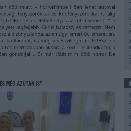
lan köd miatt – horrorfilmbe illően lehet autóval
volsági fényszórókkal és ködfényszórókkal is alig
eg félelmetes és életveszélyes az „út a semmibe”: a
I
lyett legfeljebb 40-nel haladsz, és rettegsz. Nem
V
sz a bizonytalanba, az amúgy ismert út ismeretlen.
tsó ködlámpát, és még a vészvillogót is. KRESZ ide
J
 a tét, mert valóban akkora a köd – és imádkozol, a
lóan gondolják… Ez már több mint köd: horror. De
E
É
ÉS MÉG AZUTÁN IS”
2
2
2
2
2