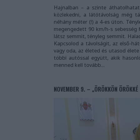
Hajnalban – a szinte áthatolhatat
közlekedni, a látótávolság még tá
néhány méter (!) a 4-es úton. Tényl
megengedett 90 km/h-s sebesség he
látsz semmit, tényleg semmit. Halad
Kapcsolod a távolságit, az első-há
vagy oda, az életed és utasod élete
többi autóssal együtt, akik hason
menned kell tovább...
NOVEMBER 9. – „ÖRÖKKÖN ÖRÖKKÉ 