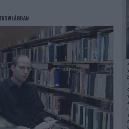
VTÁRVILÁGBAN
P
ú
2
i
K
h
ú
k
l
2
M