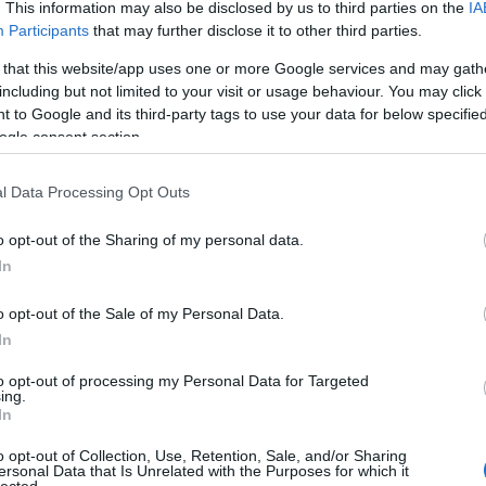
ját novellájának felolvasásával tette ünnepélyessé
. This information may also be disclosed by us to third parties on the
IA
el kétórás kötetlen beszélgetés, ahol sok mindenről
Participants
that may further disclose it to other third parties.
 média szerepéről az életünkben, az ufókról, filmekről
 that this website/app uses one or more Google services and may gath
lyen tartalommal töltsük meg a Párbeszéd Tere
including but not limited to your visit or usage behaviour. You may click 
 Facebook-oldala, a fotót Anderlik Kriszta készítette
 to Google and its third-party tags to use your data for below specifi
tt közéleti, ismeretterjesztő, szórakoztató
ogle consent section.
n „Álhírek? Álhírek! Igazság a sorok között – Hamis
rtottam – az egyetemi szakdolgozatomon alapuló –
l Data Processing Opt Outs
szélgetés követett.
o opt-out of the Sharing of my personal data.
In
ŐVÁROSA A VÁRKERT BAZÁRBAN
o opt-out of the Sale of my Personal Data.
i innovációt népszerűsítő interaktív kiállítás nyílt
In
Fővárosa címet viselő rendezvényen többek között
utatás, a virtuális valóság és a környezetvédelem
to opt-out of processing my Personal Data for Targeted
ing.
s kísérleteket tekinthettek meg az érdeklődők. A
In
gyebek mellett önjáró robotok, elektromos járművek
éget, de ki lehetett próbálni a Pulispace holdjáró-
o opt-out of Collection, Use, Retention, Sale, and/or Sharing
ersonal Data that Is Unrelated with the Purposes for which it
lected.