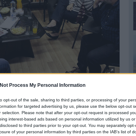
Not Process My Personal Information
eszélgetéssel, novellahallgatással megnyitottuk a
vtárát: a több ezer könyv rendezésében az ELTE BTK
to opt-out of the sale, sharing to third parties, or processing of your per
ójaként, utolsó szakmai gyakorlatom keretében
formation for targeted advertising by us, please use the below opt-out s
ő néhány percben elmondta az Ady Endre út 89 szám
r selection. Please note that after your opt-out request is processed y
gi tér megszületését és jövőbeli elképzeléseinket. A
eing interest-based ads based on personal information utilized by us or
r könyv rendszerezésében jelentős szerepet vállaló
disclosed to third parties prior to your opt-out. You may separately opt-
diáról, az álhírekről írt diplomamunkájáról beszélt a
losure of your personal information by third parties on the IAB’s list of