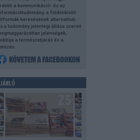
rdekli a kommunikáció- és az
nformációtudomány, a földönkívüli
étformák keresésének alternatívái
s a tudomány jelenlegi állása szerint
egmagyarázatlan jelenségek,
obbija a természetjárás és a
otózás.
AJÁNLÓ