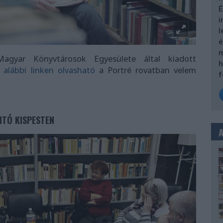
É
i
l
é
m
agyar Könyvtárosok Egyesülete által kiadott
h
 alábbi linken olvasható
a Portré rovatban velem
f
ITÓ KISPESTEN