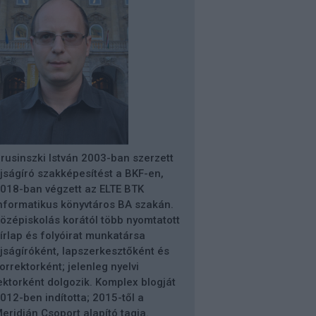
rusinszki István 2003-ban szerzett
jságíró szakképesítést a BKF-en,
018-ban végzett az ELTE BTK
nformatikus könyvtáros BA szakán.
özépiskolás korától több nyomtatott
írlap és folyóirat munkatársa
jságíróként, lapszerkesztőként és
orrektorként; jelenleg nyelvi
ektorként dolgozik. Komplex blogját
012-ben indította; 2015-től a
eridián Csoport alapító tagja.