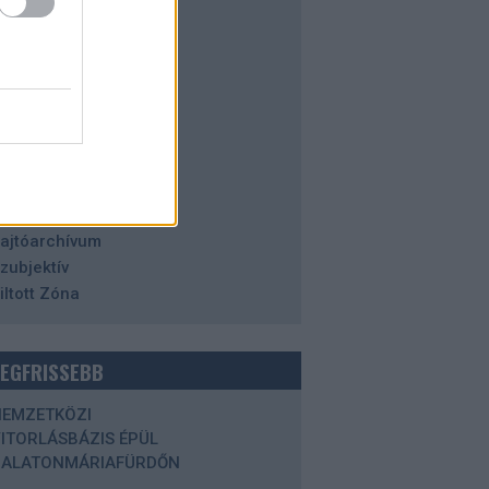
alaton
azai tájakon
istória
orizont
degen Zóna
aleidoszkóp
isztikus Zóna
agybátyám írásai
etrospektív
ajtóarchívum
zubjektív
iltott Zóna
LEGFRISSEBB
NEMZETKÖZI
ITORLÁSBÁZIS ÉPÜL
BALATONMÁRIAFÜRDŐN