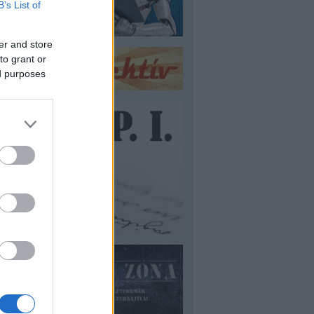
B’s List of
er and store
to grant or
ed purposes