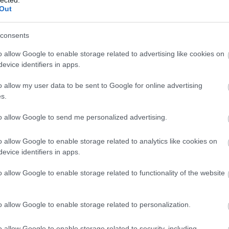
Out
L AZ ŰRVERSENY
consents
g a világűr felé. A jubileum alkalmából a Magyar
o allow Google to enable storage related to advertising like cookies on
lagászati és Földtudományi Kutatóközpont a Magyar
evice identifiers in apps.
ban tartotta az Űrkutatás Napja elnevezésű
o allow my user data to be sent to Google for online advertising
en – a MANT tagjaként – én is részt vettem. „Almár
s.
ogy helyesebb lenne, ha ezt a dátumot nem az
az űrcivilizáció kezdetének neveznék” –
írta
to allow Google to send me personalized advertising.
o allow Google to enable storage related to analytics like cookies on
evice identifiers in apps.
 AZ ORSZÁG FELETT
o allow Google to enable storage related to functionality of the website
szágokban is többen figyelmesek lettek egy óriási
mmal a 4-es úton hazafelé tartva figyeltünk fel a
a, a Magyar Csillagászati Egyesület főtitkára
a 24.hu
o allow Google to enable storage related to personalization.
t, hogy a rendelkezésre álló adatok szerint a
egy Vénusznál fényesebb meteor okozta. Mint
o allow Google to enable storage related to security, including