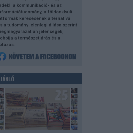
rdekli a kommunikáció- és az
nformációtudomány, a földönkívüli
étformák keresésének alternatívái
s a tudomány jelenlegi állása szerint
egmagyarázatlan jelenségek,
obbija a természetjárás és a
otózás.
AJÁNLÓ