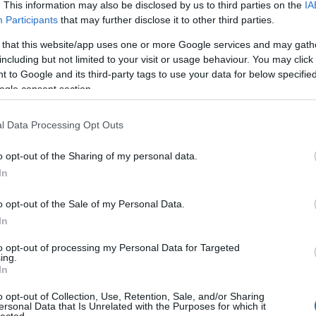
ecskék, ahol teljesen érintetlen maradt a fű, és a hó
. This information may also be disclosed by us to third parties on the
IA
vábbra is vakítóan fehérlettek, azokon az égésnek
Participants
that may further disclose it to other third parties.
k törzsének is csak a talajhoz közel eső része
 that this website/app uses one or more Google services and may gath
 levelek épségben maradtak. Érdekes az is, hogy a
including but not limited to your visit or usage behaviour. You may click 
es földútra egyetlen szikra sem pattant, az ösvény
 to Google and its third-party tags to use your data for below specifi
ogle consent section.
atott tűzoltók is megérkeztek a helyszínre, és a tűz
közösen bejárták a kiégett hegytető minden
l Data Processing Opt Outs
omokat vagy a tűz keletkezésére utaló anyagot
o opt-out of the Sharing of my personal data.
emberek a tűzgócot és terjedésének irányát sem
In
zzel álltunk szemben. Csakhogy az alaposabb
o opt-out of the Sale of my Personal Data.
thattam, hogy ez semmiképpen nem hétköznapi
In
nak azt jelöltem meg: vélelmezett egyéb. Magyarán
án találgatni tudok” – emlékezett vissza Nagy Attila
to opt-out of processing my Personal Data for Targeted
ing.
 kiinduló csoport parancsnoka. A helyszínt bejáró
In
elen, azaz máshoz nem hasonlítható szagot, illatot
tak megállapodni a kiégett terület alakját és
o opt-out of Collection, Use, Retention, Sale, and/or Sharing
ersonal Data that Is Unrelated with the Purposes for which it
lagos mérések és számítások szerint mintegy öt
lected.