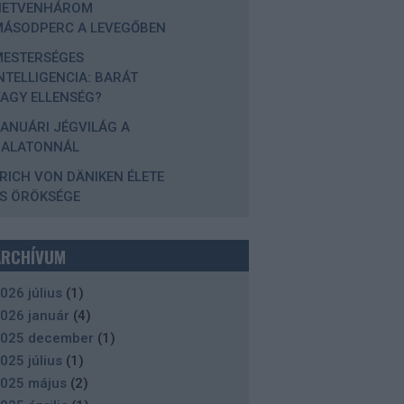
HETVENHÁROM
MÁSODPERC A LEVEGŐBEN
MESTERSÉGES
NTELLIGENCIA: BARÁT
AGY ELLENSÉG?
ANUÁRI JÉGVILÁG A
BALATONNÁL
RICH VON DÄNIKEN ÉLETE
S ÖRÖKSÉGE
ARCHÍVUM
026 július
(
1
)
026 január
(
4
)
025 december
(
1
)
025 július
(
1
)
025 május
(
2
)