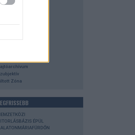
alaton
azai tájakon
istória
orizont
degen Zóna
aleidoszkóp
isztikus Zóna
agybátyám írásai
etrospektív
ajtóarchívum
zubjektív
iltott Zóna
LEGFRISSEBB
NEMZETKÖZI
ITORLÁSBÁZIS ÉPÜL
BALATONMÁRIAFÜRDŐN