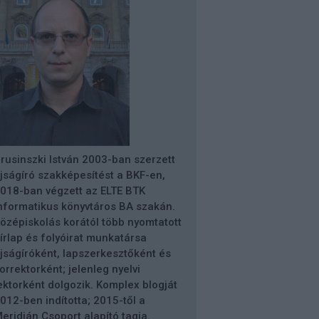
rusinszki István 2003-ban szerzett
jságíró szakképesítést a BKF-en,
018-ban végzett az ELTE BTK
nformatikus könyvtáros BA szakán.
özépiskolás korától több nyomtatott
írlap és folyóirat munkatársa
jságíróként, lapszerkesztőként és
orrektorként; jelenleg nyelvi
ektorként dolgozik. Komplex blogját
012-ben indította; 2015-től a
eridián Csoport alapító tagja.