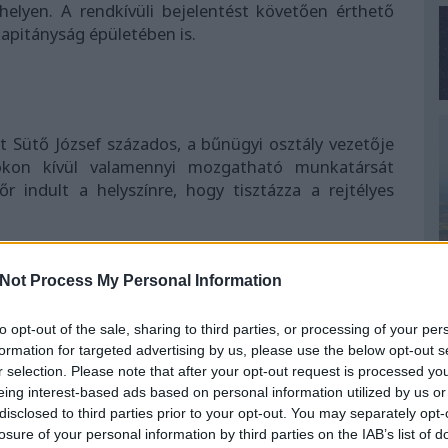
helyen. A rendkívüli bejelentést követően érthető
kapitányság épületében is.
t Sütő József százados, a bűnügyi osztály vezetője
kon kívül valamennyi mozgatható munkatársát
r indult a helyszínre, hogy tisztázza a rejtélyes
ést, és nem a honvédség, ezért kizártam annak a
ásozó repülőezredek vesztettek el egy légi járművet.
Not Process My Personal Information
eszébe, mint hogy esetleg déli szomszédainktól
t azonnal a helyszínre siettünk, és a tűzoltók
to opt-out of the sale, sharing to third parties, or processing of your per
et – nyilatkozta a százados a Magyar Televízió
formation for targeted advertising by us, please use the below opt-out s
bb száz négyzetméteres területen, szinte szabályos
r selection. Please note that after your opt-out request is processed y
yzet. Olyan hatása volt, mintha az egész hegyoldal
eing interest-based ads based on personal information utilized by us or
en egy kisebbfajta tűz nem tudott volna ilyen hamar
disclosed to third parties prior to your opt-out. You may separately opt-
i szélcsendes időben. Kollégáimmal együtt furcsának
losure of your personal information by third parties on the IAB’s list of