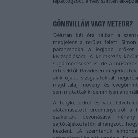
lepattogzott, amely szintén elképzel
GÖMBVILLÁM VAGY METEOR?
Délután két óra tájban a szentki
megjelent a terület felett. Simo
parancsnoka a legjobb erőket
kivizsgálására. A keletkezés körü
sugárméréseket is, de a műszere
értékektől. Rövidesen megérkeztek a
akik újabb vizsgálatokkal megerős
majd talaj-, növény- és levegőmin
sem mutattak ki semmilyen anomáli
A fényképekkel és videofelvétele
alátámasztott eredményekről a 
szakértők bevonásával néhány 
sajtótájékoztatón elhangzott, hogy
kezdeni. „A szemtanúk elmondá
sebességgel kellett repülnie. Ez te