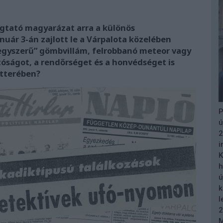
gtató magyarázat arra a különös
nuár 3-án zajlott le a Várpalota közelében
„egyszerű” gömbvillám, felrobbanó meteor vagy
oltóságot, a rendőrséget és a honvédséget is
átterében?
P
ú
2
i
K
h
ú
k
l
2
M