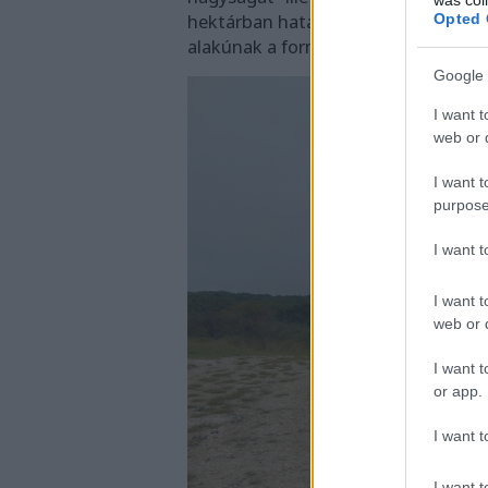
hektárban határozták meg a tűz mar
Opted 
alakúnak a formáját.
Google 
I want t
web or d
I want t
purpose
I want 
I want t
web or d
I want t
or app.
I want t
I want t