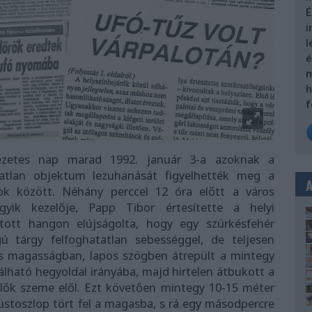
É
i
l
é
m
h
f
ezetes nap marad 1992. január 3-a azoknak a
atlan objektum lezuhanását figyelhették meg a
ok között. Néhány perccel 12 óra előtt a város
ik kezelője, Papp Tibor értesítette a helyi
atott hangon elújságolta, hogy egy szürkésfehér
 tárgy felfoghatatlan sebességgel, de teljesen
es magasságban, lapos szögben átrepült a mintegy
lható hegyoldal irányába, majd hirtelen átbukott a
elők szeme elől. Ezt követően mintegy 10-15 méter
üstoszlop tört fel a magasba, s rá egy másodpercre