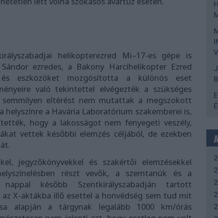
hetetlen lett volna szokásos avartűz esetén.
I
V
rályszabadjai helikopterezred Mi–17-es gépe is
n Sándor ezredes, a Bakony Harcihelikopter Ezred
J
 és eszközöket mozgósította a különös eset
lményeire való tekintettel elvégezték a szükséges
E
k semmilyen eltérést nem mutattak a megszokott
É
 helyszínre a Havária Laboratórium szakemberei is,
ítették, hogy a lakosságot nem fenyegeti veszély,
tákat vettek későbbi elemzés céljából, de ezekben
át.
2
kkel, jegyzőkönyvekkel és szakértői elemzésekkel
2
helyszínelésben részt vevők, a szemtanúk és a
2
nappal később Szentkirályszabadján tartott
 az X-aktákba illő esettel a honvédség sem tud mit
2
sa alapján a tárgynak legalább 1000 km/órás
2
rmészetesen nem jelenti azt, hogy esetleg nem volt