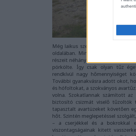
authenti
Még laikus szemmel nézve is elkép
oldalában. Mint a szakértő rámutat
részeit néhány centiméter magasság
pörkölte. Így csak olyan tűz éget
rendkívül nagy hőmennyiséget köz
További gyanakvásra adott okot, ho
és hófoltokat, a szokványos avartű
volna. Szokatlannak számított az i
biztosító csizmát viselő tűzoltók
tapasztalt avartüzeket követően eg
hőt. Szintén meglepetéssel szolgált
– a cserjékkel és a bokrokkal e
viszontagságainak kitett vasszer