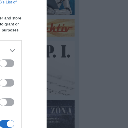
B’s List of
er and store
to grant or
ed purposes