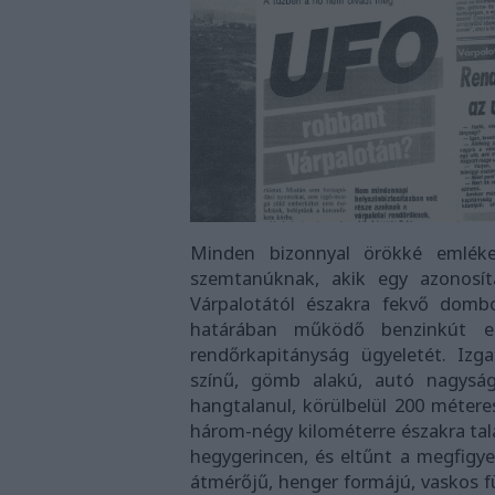
Minden bizonnyal örökké emlék
szemtanúknak, akik egy azonosít
Várpalotától északra fekvő domb
határában működő benzinkút egy
rendőrkapitányság ügyeletét. Izg
színű, gömb alakú, autó nagyságú
hangtalanul, körülbelül 200 méter
három-négy kilométerre északra talá
hegygerincen, és eltűnt a megfigy
átmérőjű, henger formájú, vaskos f