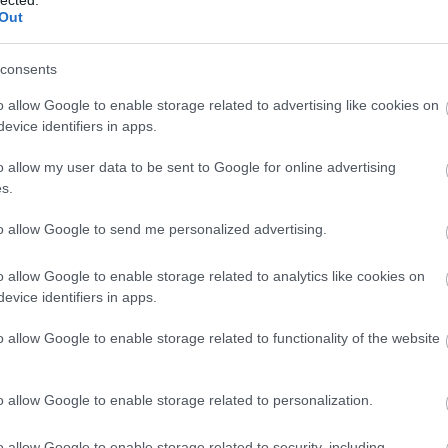
ta terület nagyságát, és hozzávetőlegesen téglalap
Out
consents
o allow Google to enable storage related to advertising like cookies on
evice identifiers in apps.
o allow my user data to be sent to Google for online advertising
s.
to allow Google to send me personalized advertising.
o allow Google to enable storage related to analytics like cookies on
evice identifiers in apps.
o allow Google to enable storage related to functionality of the website
o allow Google to enable storage related to personalization.
o allow Google to enable storage related to security, including