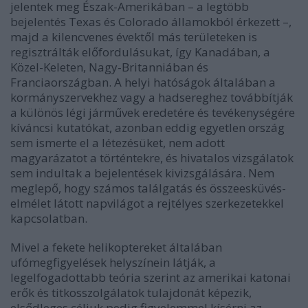
jelentek meg Észak-Amerikában – a legtöbb
bejelentés Texas és Colorado államokból érkezett –,
majd a kilencvenes évektől más területeken is
regisztrálták előfordulásukat, így Kanadában, a
Közel-Keleten, Nagy-Britanniában és
Franciaországban. A helyi hatóságok általában a
kormányszervekhez vagy a hadsereghez továbbítják
a különös légi járművek eredetére és tevékenységére
kíváncsi kutatókat, azonban eddig egyetlen ország
sem ismerte el a létezésüket, nem adott
magyarázatot a történtekre, és hivatalos vizsgálatok
sem indultak a bejelentések kivizsgálására. Nem
meglepő, hogy számos találgatás és összeesküvés-
elmélet látott napvilágot a rejtélyes szerkezetekkel
kapcsolatban.
Mivel a fekete helikoptereket általában
ufómegfigyelések helyszínein látják, a
legelfogadottabb teória szerint az amerikai katonai
erők és titkosszolgálatok tulajdonát képezik,
elsődleges céljuk pedig figyelemmel kísérni az