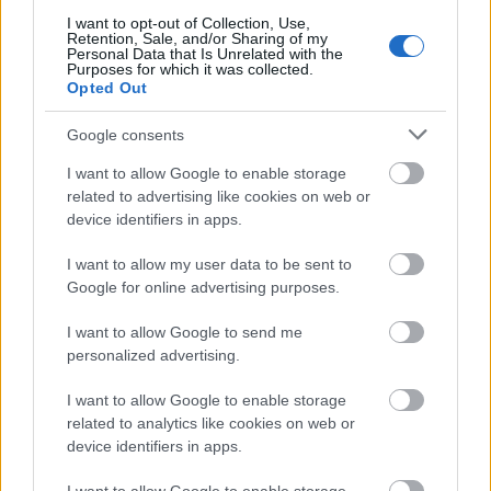
bizonyítani, ahol fekete helikopterek állomásoznak:
I want to opt-out of Collection, Use,
Retention, Sale, and/or Sharing of my
a nevadai Nellis légi támaszponton több tucat ilyen
Personal Data that Is Unrelated with the
járművet sikerült lefotózni.
Purposes for which it was collected.
Opted Out
Google consents
Fekete helikopterek Magyarországon?
I want to allow Google to enable storage
Bár a hazai kutatókhoz eddig nem érkezett
related to advertising like cookies on web or
device identifiers in apps.
bejelentés Magyarországon észlelt, ufókat üldöző
fekete helikopterekről, meglepően nehéz volt választ
I want to allow my user data to be sent to
kapni arra a kérdésre, hogy a magyar rendőrség és a
Google for online advertising purposes.
honvédség egyáltalán rendelkezik-e ilyen légi
járművekkel. Az elmúlt években ugyanis számos, a
I want to allow Google to send me
témához kapcsolódó érdekes esetről kaptunk
personalized advertising.
beszámolót. Többször előfordult például, hogy
ufóészlelést követően a szemtanúk még fel sem
I want to allow Google to enable storage
ocsúdtak a megdöbbenéstől, amikor percekkel
related to analytics like cookies on web or
később katonai helikopterek bukkantak elő szinte a
device identifiers in apps.
semmiből, és tűntek el a távolban a rejtélyes tárgy
nyomában. Arra is akadt már példa, hogy egy-egy