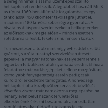
a sereg minimális számú üzemképes szállító
helikopterrel rendelkezik. A legtöbbet használt Mi–8-
as típust 1969-ben állították forgalomba, és egy
tankolással 450 kilométer távolságra juthat el,
maximum 180 km/óra sebességre gyorsulva. A
hivatalos álláspont szerint ezeket a helikoptereket –
az előírásoknak megfelelően – minden esetben
sötétbarnára festik, fekete színű nincsen köztük.
Természetesen a több mint négy évtizeddel ezelőtt
gyártott, s azóta tucatnyi szervizelésen átesett
gépekkel a magyar katonáknak esélye sem lenne a
légtérben felbukkanó ufók nyomába eredni. Ehhez a
feladathoz már vadászgépeket kellene mozgósítani,
komolyabb fenyegetettség esetén pedig csak
külföldről érkezhetne támogatás. A honvédségi
helikopterflotta közeljövőben tervezett bővítését
követően viszont már nem okozna meglepetést, ha
néhány éven belül hazánk területéről is
elkezdenének érkezni beszámolók azonosítatlan
repülő tárgyakat üldöző, titokzatos fekete