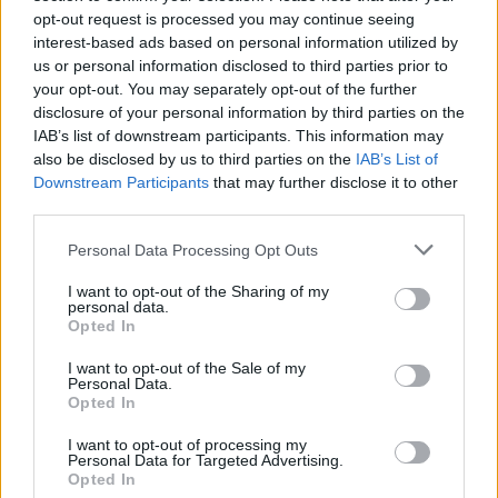
opt-out request is processed you may continue seeing
A szemtanúk tapasztalatai alapján a fekete
interest-based ads based on personal information utilized by
helikopterek gabonakörök és állatcsonkítások
us or personal information disclosed to third parties prior to
közelében is gyakran megjelennek. Az ufológia egyik
your opt-out. You may separately opt-out of the further
leghátborzongatóbb rejtélyét képező ötödik típusú
disclosure of your personal information by third parties on the
találkozások során nagy testű háziállatok, főként
IAB’s list of downstream participants. This information may
szarvasmarhák megcsonkított tetemére bukkannak
also be disclosed by us to third parties on the
IAB’s List of
a szántóföldeken. E kegyetlen állatkínzások elkövetői
Downstream Participants
that may further disclose it to other
az állatokat felviszik vagy fellógatják egy járműre, és
third parties.
az ott elvégzett precíz sebészi beavatkozásokat
követően a maradványokat visszadobják a földre.
Please note that this website/app uses one or more Google
Personal Data Processing Opt Outs
services and may gather and store information including but
Mivel erre a célra a földi technológia is alkalmas,
not limited to your visit or usage behaviour. You may click to
I want to opt-out of the Sharing of my
ezért elképzelhető, hogy az állatcsonkításokért a
personal data.
grant or deny consent to Google and its third-party tags to
helikopterek irányítóit is felelősség terheli. Sokan a
Opted In
use your data for below specified purposes in below Google
hadsereg biológiai kísérleteit sejtik a jelenség
consent section.
hátterében, néhány esetben ugyanis olyan
I want to opt-out of the Sale of my
Personal Data.
alacsonyan szálló fekete helikopterekről számoltak
Opted In
be, amelyek ismeretlen – az állatokra nézve végzetes,
és az emberekre is rendkívül veszélyes – vegyi
I want to opt-out of processing my
Personal Data for Targeted Advertising.
anyagokat szórtak szét hatalmas területeken. Az
Opted In
USA-ban eddig egy olyan légi bázis létezését sikerült