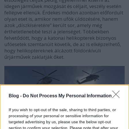
idegen járművek mozgását és céljait, veszély esetén
fellépve ellenük. Érdekes módon azonban előfordult
olyan eset is, amikor nem ufók üldözésére, hanem
azok „díszkíséretére” került sor, amely még
érthetetlenebbé teszi a jelenséget. Többekben
felvetődött, hogy a katonai helikopterek bizonyos
ufóesetek szemtanúit követik, de az is elképzelhető,
hogy helikoptereknek álcázott földönkívüli
űrjárművek zaklatják őket.
Blog -
Do Not Process My Personal Information
If you wish to opt-out of the sale, sharing to third parties, or
processing of your personal or sensitive information for
targeted advertising by us, please use the below opt-out
section to confirm your selection. Please note that after your