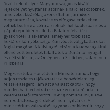
őrzött telephelyek Magyarországon is kiváló
rejtekhelyet nyújtanak azoknak a harci eszközöknek,
amelyeket kizárólag azonosítatlan járművek
meghatározása, követése és elfogása érdekében
vetnek be. Erre a célra a szolnoki helikopterbázis és a
pápai repülőtér mellett a Balaton-felvidéki
gyakorlótér is alkalmas, amelynek több száz
hektáros környéke szigorúan védett völgykatlanokat
foglal magába. A külvilágtól elzárt, a katonaság által
ellenőrzött területek találhatók a Dunántúl nyugati
és déli vidékein, az Őrségben, a Zselicben, valamint a
Pilisben is.
Megkerestük a Honvédelmi Minisztériumot, hogy
adjon részletes tájékoztatást a honvédelem légi
felszereltségéről, ám azt a választ kaptuk, hogy
minden haditechnikai eszközre vonatkozó adat a
keletkezésétől számított 30 évig honvédelmi, illetve
nemzetbiztonsági érdekből nem nyilvános. A
minisztérium válaszából ugyanakkor kiderült, hogy