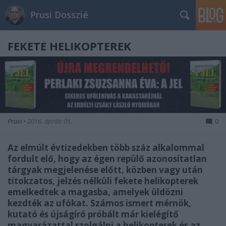
Prusi Dosszié
FEKETE HELIKOPTEREK
Prusi
•
2016. április 05.
0
Az elmúlt évtizedekben több száz alkalommal
fordult elő, hogy az égen repülő azonosítatlan
tárgyak megjelenése előtt, közben vagy után
titokzatos, jelzés nélküli fekete helikopterek
emelkedtek a magasba, amelyek üldözni
kezdték az ufókat. Számos ismert mérnök,
kutató és újságíró próbált már kielégítő
magyarázattal szolgálni a helikopterek és az