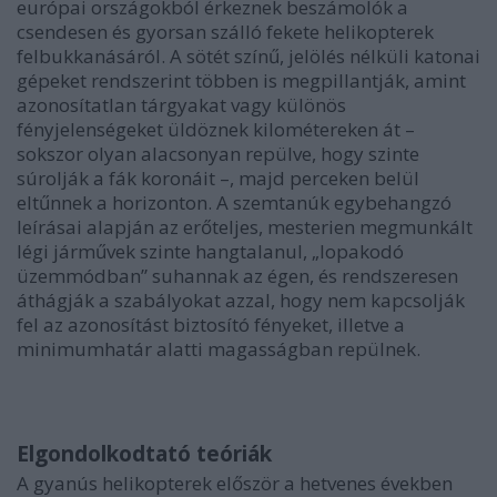
európai országokból érkeznek beszámolók a
csendesen és gyorsan szálló fekete helikopterek
felbukkanásáról. A sötét színű, jelölés nélküli katonai
gépeket rendszerint többen is megpillantják, amint
azonosítatlan tárgyakat vagy különös
fényjelenségeket üldöznek kilométereken át –
sokszor olyan alacsonyan repülve, hogy szinte
súrolják a fák koronáit –, majd perceken belül
eltűnnek a horizonton. A szemtanúk egybehangzó
leírásai alapján az erőteljes, mesterien megmunkált
légi járművek szinte hangtalanul, „lopakodó
üzemmódban” suhannak az égen, és rendszeresen
áthágják a szabályokat azzal, hogy nem kapcsolják
fel az azonosítást biztosító fényeket, illetve a
minimumhatár alatti magasságban repülnek.
Elgondolkodtató teóriák
A gyanús helikopterek először a hetvenes években