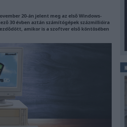
november 20-án jelent meg az első Windows-
kező 30 évben aztán számítógépek százmillióira
kezdődött, amikor is a szoftver első köntösében