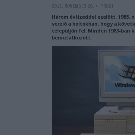
2015. NOVEMBER 20.
-
PRUSI
Három évtizeddel ezelőtt, 1985. 
verzió a boltokban, hogy a követ
települjön fel. Minden 1983-ban 
bemutatkozott.