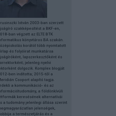
rusinszki István 2003-ban szerzett
jságíró szakképesítést a BKF-en,
018-ban végzett az ELTE BTK
nformatikus könyvtáros BA szakán.
özépiskolás korától több nyomtatott
írlap és folyóirat munkatársa
jságíróként, lapszerkesztőként és
orrektorként; jelenleg nyelvi
ektorként dolgozik. Komplex blogját
012-ben indította; 2015-től a
eridián Csoport alapító tagja.
rdekli a kommunikáció- és az
nformációtudomány, a földönkívüli
étformák keresésének alternatívái
s a tudomány jelenlegi állása szerint
egmagyarázatlan jelenségek,
obbija a természetjárás és a