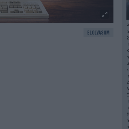
P
ELOLVASOM
ú
2
i
K
h
ú
k
l
2
M
É
i
l
é
m
h