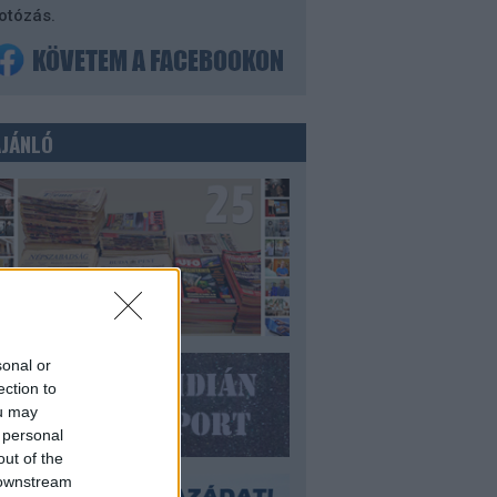
otózás.
AJÁNLÓ
sonal or
ection to
ou may
 personal
out of the
 downstream