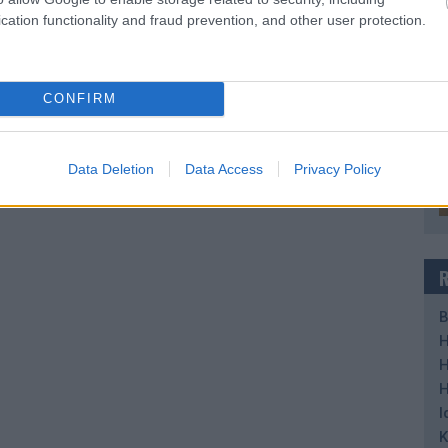
cation functionality and fraud prevention, and other user protection.
CONFIRM
Data Deletion
Data Access
Privacy Policy
B
H
H
H
I
K