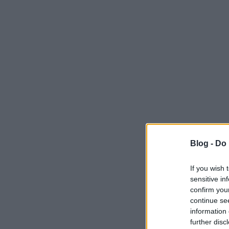
Blog -
Do 
If you wish 
sensitive in
confirm you
continue se
information 
further disc