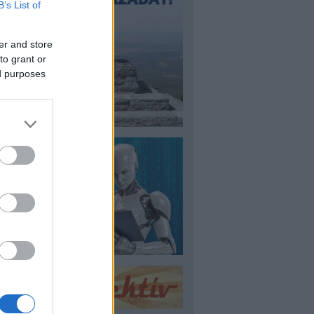
B’s List of
er and store
to grant or
ed purposes