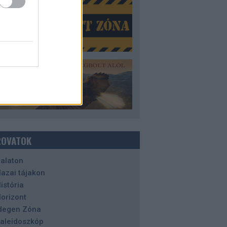
ROVATOK
alaton
azai tájakon
istória
orizont
degen Zóna
aleidoszkóp