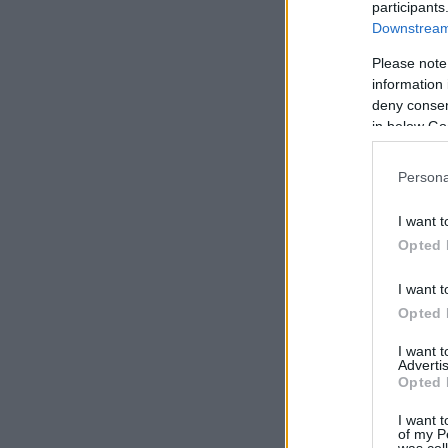
participants
Downstream 
Please note
information 
deny consent
in below Go
Persona
I want t
Opted 
I want t
Opted 
I want 
Advertis
Opted 
I want t
of my P
was col