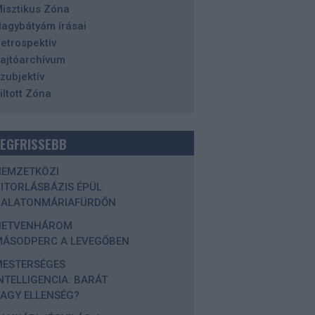
isztikus Zóna
agybátyám írásai
etrospektív
ajtóarchívum
zubjektív
iltott Zóna
LEGFRISSEBB
NEMZETKÖZI
ITORLÁSBÁZIS ÉPÜL
BALATONMÁRIAFÜRDŐN
HETVENHÁROM
MÁSODPERC A LEVEGŐBEN
MESTERSÉGES
NTELLIGENCIA: BARÁT
AGY ELLENSÉG?