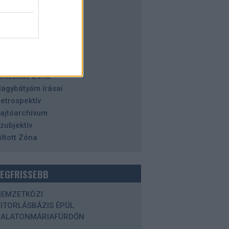
alaton
azai tájakon
istória
orizont
degen Zóna
aleidoszkóp
isztikus Zóna
agybátyám írásai
etrospektív
ajtóarchívum
zubjektív
iltott Zóna
LEGFRISSEBB
NEMZETKÖZI
ITORLÁSBÁZIS ÉPÜL
BALATONMÁRIAFÜRDŐN