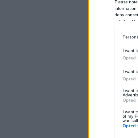
Please note
information 
deny consent
in below Go
Persona
I want t
Opted 
I want t
Opted 
I want 
Advertis
Opted 
I want t
of my P
was col
Opted 