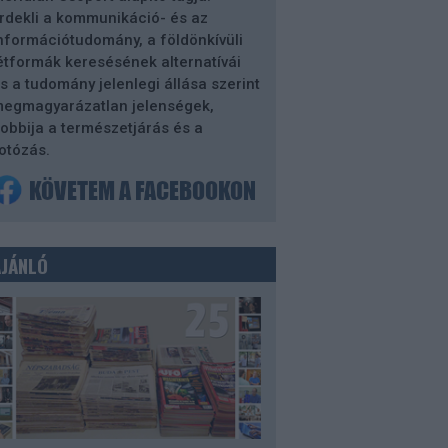
rdekli a kommunikáció- és az
nformációtudomány, a földönkívüli
étformák keresésének alternatívái
s a tudomány jelenlegi állása szerint
egmagyarázatlan jelenségek,
obbija a természetjárás és a
otózás.
AJÁNLÓ