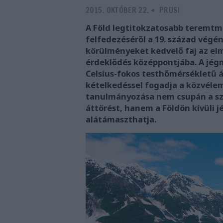
2015. OKTÓBER 22.
-
PRUSI
A Föld legtitokzatosabb teremtm
felfedezéséről a 19. század végén
körülményeket kedvelő faj az el
érdeklődés középpontjába. A jég
Celsius-fokos testhőmérsékletű á
kételkedéssel fogadja a közvélem
tanulmányozása nem csupán a sze
áttörést, hanem a Földön kívüli j
alátámaszthatja.