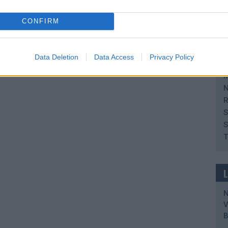
B
H
CONFIRM
H
H
I
Data Deletion
Data Access
Privacy Policy
K
M
N
R
S
S
T
V