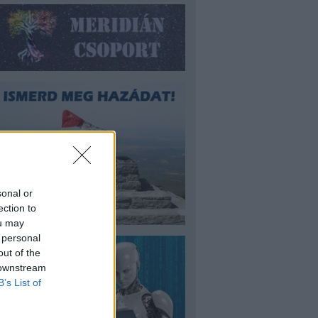
sonal or
ection to
ou may
 personal
out of the
 downstream
B’s List of