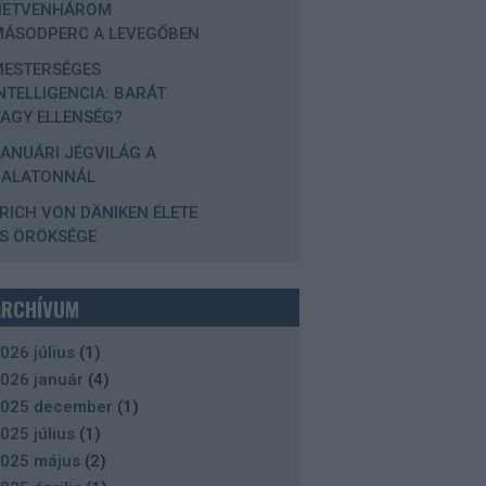
HETVENHÁROM
MÁSODPERC A LEVEGŐBEN
MESTERSÉGES
NTELLIGENCIA: BARÁT
AGY ELLENSÉG?
ANUÁRI JÉGVILÁG A
BALATONNÁL
RICH VON DÄNIKEN ÉLETE
S ÖRÖKSÉGE
ARCHÍVUM
026 július
(
1
)
026 január
(
4
)
025 december
(
1
)
025 július
(
1
)
025 május
(
2
)