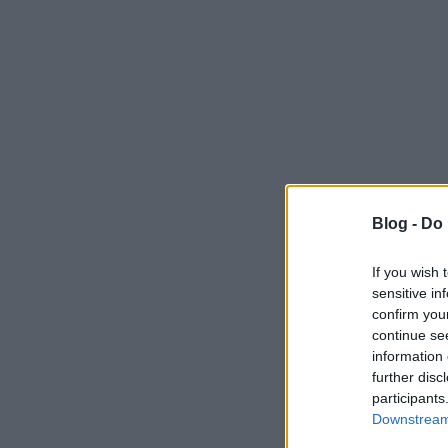
Blog -
Do 
If you wish 
sensitive in
confirm you
continue se
information 
further disc
participants
Downstream 