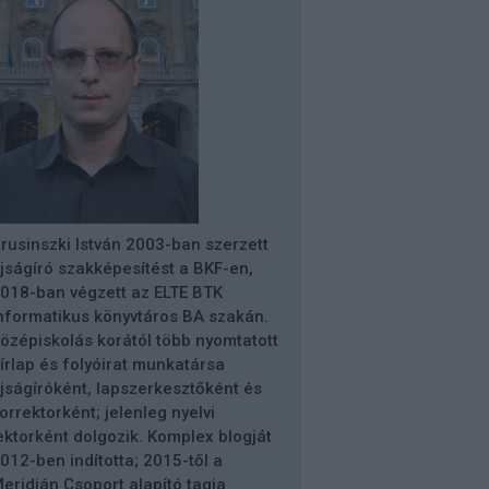
rusinszki István 2003-ban szerzett
jságíró szakképesítést a BKF-en,
018-ban végzett az ELTE BTK
nformatikus könyvtáros BA szakán.
özépiskolás korától több nyomtatott
írlap és folyóirat munkatársa
jságíróként, lapszerkesztőként és
orrektorként; jelenleg nyelvi
ektorként dolgozik. Komplex blogját
012-ben indította; 2015-től a
eridián Csoport alapító tagja.