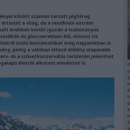
ényei között számon tartott jégféreg
 értesült a világ, de a rendkívül extrém
múlt években került igazán a tudományos
mezőkön és gleccserekben élő, mínusz tíz
llatról szóló beszámolókat még napjainkban is
ény, pedig a valóban létező élőlény alaposabb
rv- és a szövetkonzerválás területén jelenthet
égalapú életről alkotott elméletet is
P
ú
2
i
K
h
ú
k
l
2
M