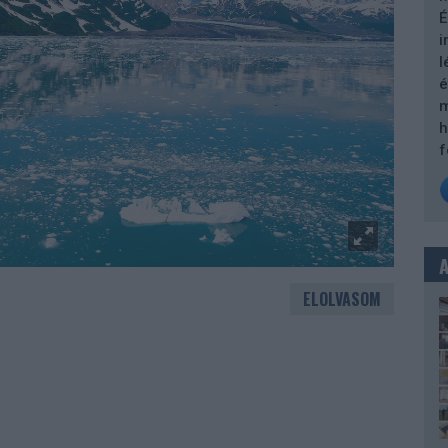
É
i
l
é
m
h
f
ELOLVASOM