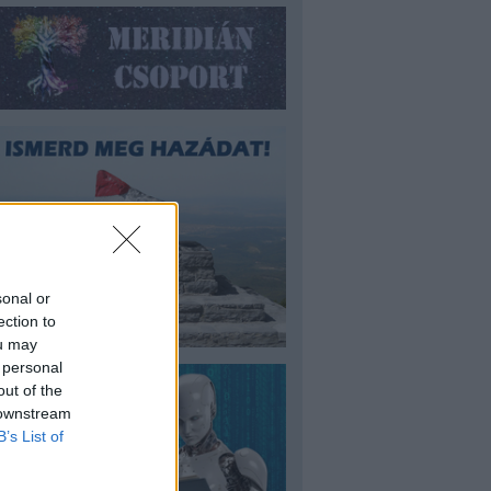
sonal or
ection to
ou may
 personal
out of the
 downstream
B’s List of