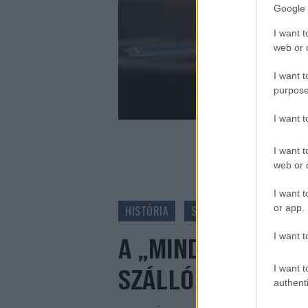
Google 
I want t
web or d
I want t
purpose
I want 
I want t
web or d
I want t
or app.
HISTÓRIA
SAJTÓARCHÍVUM
I want t
A „MINDENBEN TÖ
I want t
SZÁLLÓ
authenti