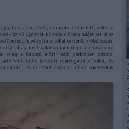
jja, füle, arca, térde, ruházata tintás lett, akkor a
a kék színű gyermek komoly előrehaladást ért el az
betűvetést felváltotta a tollal történő próbálkozás.
 utcai általános iskolában (ami régóta gimnázium)
én még a háború előtti ósdi padokban ültünk,
tartó volt. Ebbe lehetett mártogatni a tollat, és
P
csepegtetni, és mindent csinálni, amire egy kisdiák
ú
2
i
K
h
ú
k
l
2
M