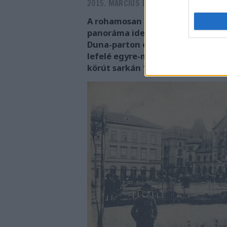
2015. MÁRCIUS 17.
-
PRUSI
A rohamosan fejlődő Pest szállod
panoráma idegenforgalmi jelentős
Duna-parton épült vagy átalakítot
lefelé egyre-másra épültek a ve
körút sarkán 1895 őszén megnyílt