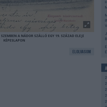
I
V
J
SZEMBEN A NÁDOR SZÁLLÓ EGY 19. SZÁZAD ELEJI
KÉPESLAPON
E
ELOLVASOM
É
2
2
2
2
2