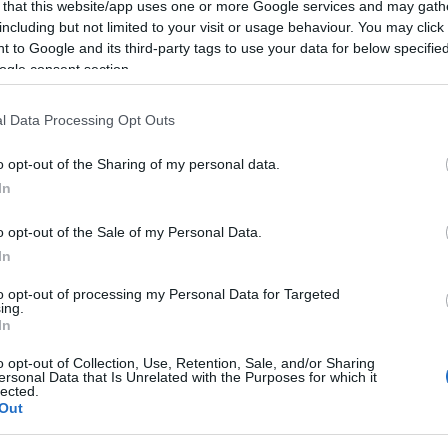
 that this website/app uses one or more Google services and may gath
including but not limited to your visit or usage behaviour. You may click 
ár a boszorkányok és az okkultisták is
 to Google and its third-party tags to use your data for below specifi
ok, jóslások és szellemidézések alkalmával.
ogle consent section.
 a színük és összetételük alapján
k mágikus praktikák céljaira alkalmasak,
l Data Processing Opt Outs
tuláshoz, a szépség megőrzéséhez és a
 segítséget nyújtanak.
o opt-out of the Sharing of my personal data.
In
o opt-out of the Sale of my Personal Data.
In
to opt-out of processing my Personal Data for Targeted
ing.
In
o opt-out of Collection, Use, Retention, Sale, and/or Sharing
ersonal Data that Is Unrelated with the Purposes for which it
lected.
Out