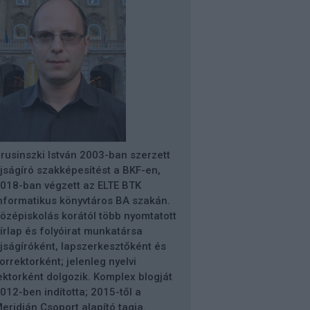
rusinszki István 2003-ban szerzett
jságíró szakképesítést a BKF-en,
018-ban végzett az ELTE BTK
nformatikus könyvtáros BA szakán.
özépiskolás korától több nyomtatott
írlap és folyóirat munkatársa
jságíróként, lapszerkesztőként és
orrektorként; jelenleg nyelvi
ektorként dolgozik. Komplex blogját
012-ben indította; 2015-től a
eridián Csoport alapító tagja.