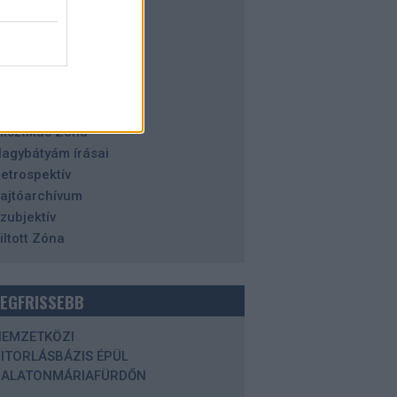
alaton
azai tájakon
istória
orizont
degen Zóna
aleidoszkóp
isztikus Zóna
agybátyám írásai
etrospektív
ajtóarchívum
zubjektív
iltott Zóna
LEGFRISSEBB
NEMZETKÖZI
ITORLÁSBÁZIS ÉPÜL
BALATONMÁRIAFÜRDŐN