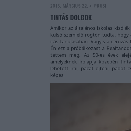
2015. MÁRCIUS 22.
-
PRUSI
TINTÁS DOLGOK
Amikor az általános iskolás kisdiák u
külső szemlélő rögtön tudta, hogy 
írás tanulásában. Vagyis a ceruzás 
Én ezt a próbálkozást a Reáltanoda
tettem meg. Az 50-es évek elej
amelyeknek írólapja közepén tinta
lehetett írni, pacát ejteni, padot 
képes.