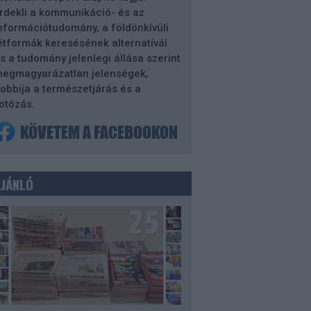
rdekli a kommunikáció- és az
nformációtudomány, a földönkívüli
étformák keresésének alternatívái
s a tudomány jelenlegi állása szerint
egmagyarázatlan jelenségek,
obbija a természetjárás és a
otózás.
AJÁNLÓ