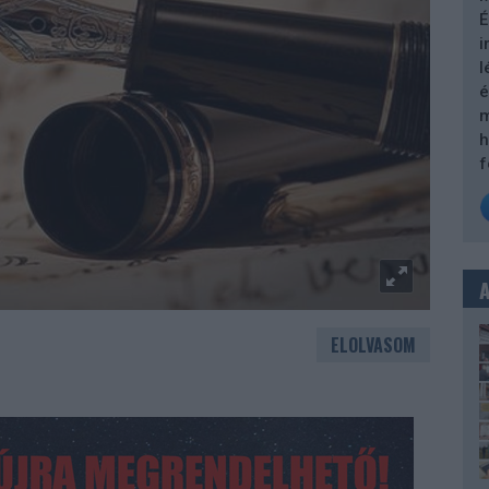
É
i
l
é
m
h
f
ELOLVASOM