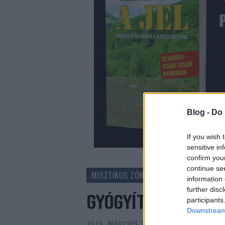
Blog -
Do 
If you wish 
sensitive in
confirm you
continue se
MISZTIKUS ZÓNA
information 
further disc
GYÓGYÍTÓ GYERTY
participants
Downstream 
2015. MÁRCIUS 21.
-
PRUSI