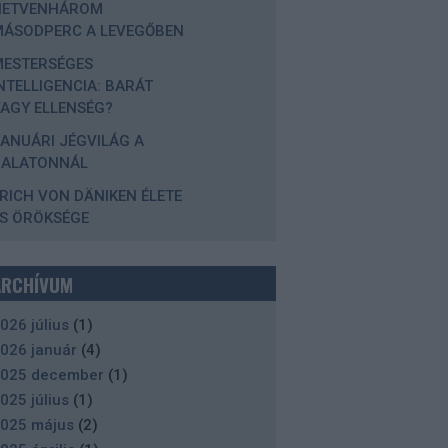
HETVENHÁROM
MÁSODPERC A LEVEGŐBEN
MESTERSÉGES
NTELLIGENCIA: BARÁT
AGY ELLENSÉG?
ANUÁRI JÉGVILÁG A
BALATONNÁL
RICH VON DÄNIKEN ÉLETE
S ÖRÖKSÉGE
ARCHÍVUM
026 július
(
1
)
026 január
(
4
)
025 december
(
1
)
025 július
(
1
)
025 május
(
2
)