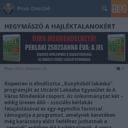
Prusi Dosszié
HEGYMÁSZÓ A HAJLÉKTALANOKÉRT
Prusi
•
2015. december 10.
0
Kispesten is elindította „Kunyhóból lakásba”
programját az Utcáról Lakásba Egyesület és A
Város Mindenkié csoport. Az önkormányzat két –
eddig üresen álló – szociális bérlakás
felajánlásával és egy-egymillió forinttal
támogatja a programot, amelynek keretében
még karácsony előtt fedélhez juthatnak a
„servúdi” erdőben élő hajléktalanok. A rossz