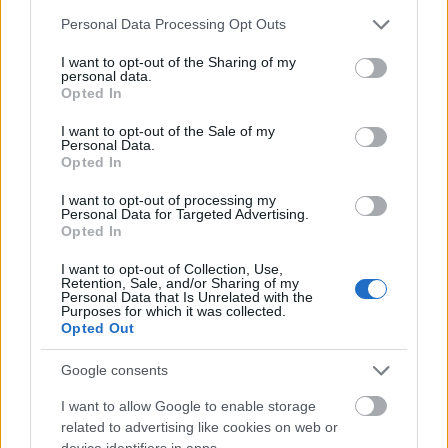
– Főként a tetőfelújításban segítettem, hiszen
Please note that this website/app uses one or more Google
nagyon szeretek a szabadban lenni és fával
Personal Data Processing Opt Outs
services and may gather and store information including but
dolgozni. Még nem készült el teljesen az épület, de
not limited to your visit or usage behaviour. You may click to
I want to opt-out of the Sharing of my
remélhetőleg a család már ott tudja tölteni az
personal data.
grant or deny consent to Google and its third-party tags to
ünnepeket.
Opted In
use your data for below specified purposes in below Google
consent section.
– Az önkéntes munka előtt, október közepén tért
I want to opt-out of the Sale of my
Personal Data.
vissza a Himalájából. Milyen tapasztalatokat
Opted In
szerzett a legutóbbi expedíción?
I want to opt-out of processing my
Personal Data for Targeted Advertising.
– A Sourcing Manaslu expedíció során második
Opted In
magyar hegymászóként, oxigénpalack és
teherhordók segítsége nélkül, egyedül sikerült
I want to opt-out of Collection, Use,
felérnem a világ nyolcadik legmagasabb
Retention, Sale, and/or Sharing of my
Personal Data that Is Unrelated with the
hegycsúcsára. A 8156 méter magas nepáli Manaslu
Purposes for which it was collected.
rendkívül esztétikus hegy. Már a megközelítés is
Opted Out
izgalmas: képeslapra kívánkozó bambuszerdőkkel,
pásztorkunyhókkal, hegyi legelőkkel és kristálytiszta
Google consents
patakokkal. Az alaptábor felett már absztraktabb,
I want to allow Google to enable storage
szögletesebb, szigorúbb arcát mutatja a vidék. A
related to advertising like cookies on web or
magasabb régiókban a mozgást folyamatos
device identifiers in apps.