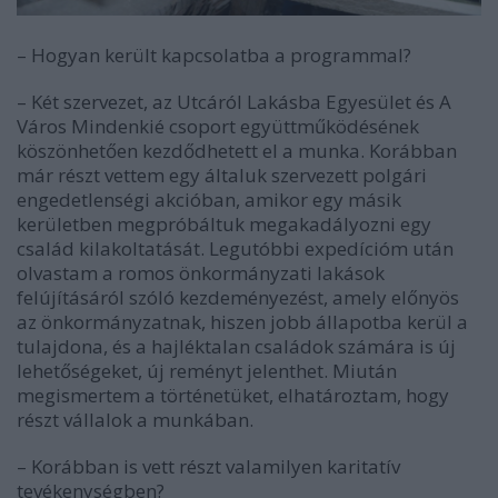
– Hogyan került kapcsolatba a programmal?
– Két szervezet, az Utcáról Lakásba Egyesület és A
Város Mindenkié csoport együttműködésének
köszönhetően kezdődhetett el a munka. Korábban
már részt vettem egy általuk szervezett polgári
engedetlenségi akcióban, amikor egy másik
kerületben megpróbáltuk megakadályozni egy
család kilakoltatását. Legutóbbi expedícióm után
olvastam a romos önkormányzati lakások
felújításáról szóló kezdeményezést, amely előnyös
az önkormányzatnak, hiszen jobb állapotba kerül a
tulajdona, és a hajléktalan családok számára is új
lehetőségeket, új reményt jelenthet. Miután
megismertem a történetüket, elhatároztam, hogy
részt vállalok a munkában.
– Korábban is vett részt valamilyen karitatív
tevékenységben?