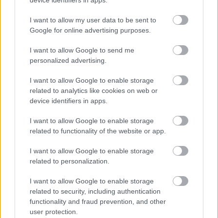
havazás és lavinaveszély nehezítette, a
csúcstámadás során viszont gyönyörű idővel
I want to allow my user data to be sent to
jutalmazott meg a hegy. Hatalmas élményt jelentett
Google for online advertising purposes.
a 44 napos expedíció.
I want to allow Google to send me
– Korábban többször is próbálkozott a Mount
personalized advertising.
Everest meghódításával. Nem tölti el csalódás a
sikertelen expedíciók miatt?
I want to allow Google to enable storage
related to analytics like cookies on web or
– Gyakran nehezebben feldolgozható, de
device identifiers in apps.
tanulságosabb egy sikertelen expedíció. Várkonyi
Lászlóval együtt én próbálkoztam legtöbbször az
I want to allow Google to enable storage
Everest megmászásával, mindketten nyolcszor
related to functionality of the website or app.
indultunk el itthonról, 2014-ben 8700 méterig
I want to allow Google to enable storage
jutottam. Ez megerősített abban, hogy fizikailag
related to personalization.
lehetséges feladat számomra, de hatalmas a
különbség egy „kis” nyolcezres és egy „nagy”
I want to allow Google to enable storage
nyolcezres között. Ilyen értelemben tehát pozitív
related to security, including authentication
élmény volt, olyan szempontból viszont hiányérzettel
functionality and fraud prevention, and other
töltött el a legutóbbi Everest-expedíció, hogy 150
user protection.
méterrel a csúcs alatt vissza kellett fordulnom.