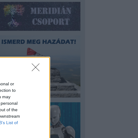
sonal or
ection to
ou may
 personal
out of the
 downstream
B’s List of