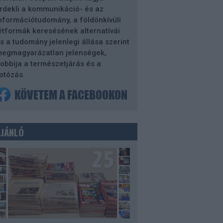
rdekli a kommunikáció- és az
nformációtudomány, a földönkívüli
étformák keresésének alternatívái
s a tudomány jelenlegi állása szerint
egmagyarázatlan jelenségek,
obbija a természetjárás és a
otózás.
AJÁNLÓ