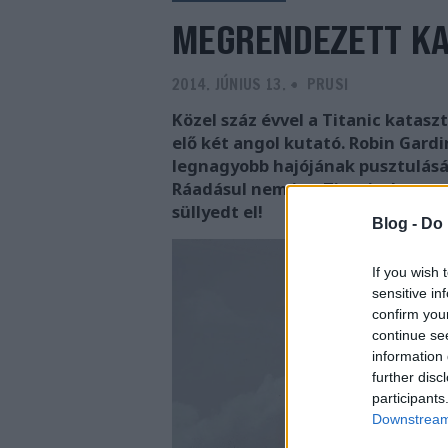
MEGRENDEZETT KA
2014. JÚNIUS 13.
-
PRUSI
Közel száz évvel a Titanic katas
elő két angol kutató. Robin Gard
legnagyobb hajójának pusztulását
Ráadásul nem is a Titanic, hanem
süllyedt el!
Blog -
Do 
If you wish 
sensitive in
confirm you
continue se
information 
further disc
participants
Downstream 