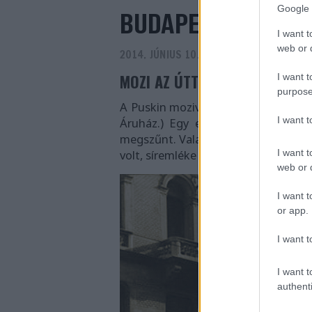
Google 
BUDAPESTI FORGÁC
I want t
web or d
2014. JÚNIUS 10.
-
PRUSI
MOZI AZ ÚTTÖRŐ ÁRUHÁZBAN
I want t
purpose
A Puskin mozival szemben volt az Út
I want 
Áruház.) Egy elhanyagolt része (f
megszűnt. Valamikor Nagykovácsi Á
I want t
volt, síremléke a Farkasréti temetőb
web or d
I want t
or app.
I want t
I want t
authenti