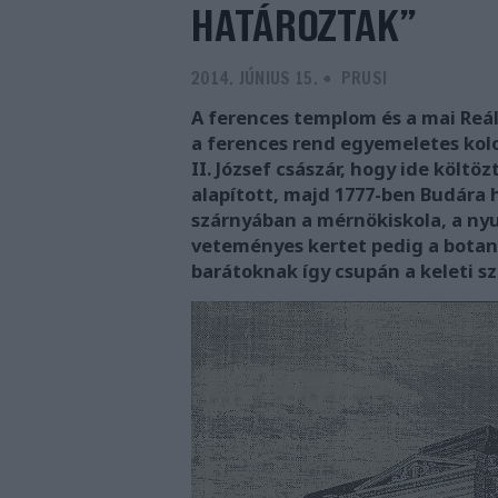
HATÁROZTAK”
2014. JÚNIUS 15.
-
PRUSI
A ferences templom és a mai Reál
a ferences rend egyemeletes kolo
II. József császár, hogy ide költ
alapított, majd 1777-ben Budára h
szárnyában a mérnökiskola, a nyu
veteményes kertet pedig a botani
barátoknak így csupán a keleti 