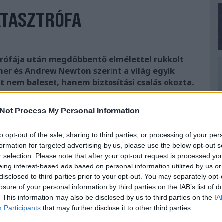
TASZTRÓFA
ztrófája után megdöbbentő elmélettel rukkolt
iner és Andrew Newton szerint a világ egyik
 nem baleset, hanem biztosítási csalás okozta.
 a hajótársaság másik óceánjárója, az Olympic
Not Process My Personal Information
to opt-out of the sale, sharing to third parties, or processing of your per
formation for targeted advertising by us, please use the below opt-out s
r selection. Please note that after your opt-out request is processed y
eing interest-based ads based on personal information utilized by us or
disclosed to third parties prior to your opt-out. You may separately opt-
losure of your personal information by third parties on the IAB’s list of
. This information may also be disclosed by us to third parties on the
IA
Participants
that may further disclose it to other third parties.