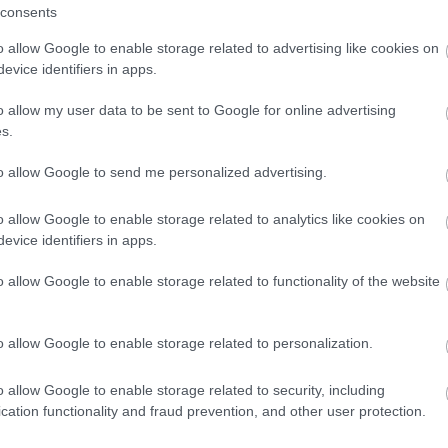
consents
SOK IX.
o allow Google to enable storage related to advertising like cookies on
evice identifiers in apps.
o allow my user data to be sent to Google for online advertising
s.
törő Áruház. (Hivatalosan Úttörő és Ifjúsági Állami
to allow Google to send me personalized advertising.
öldszinti üres kirakat) most is megvan, egyébként
ruháznak hívták, tulajdonosa Nagykovácsy Milenkó
o allow Google to enable storage related to analytics like cookies on
en található.
evice identifiers in apps.
o allow Google to enable storage related to functionality of the website
o allow Google to enable storage related to personalization.
o allow Google to enable storage related to security, including
cation functionality and fraud prevention, and other user protection.