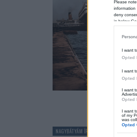
Please note
information 
deny consent
in below Go
Persona
I want t
Opted 
I want t
Opted 
I want 
Advertis
Opted 
I want t
of my P
was col
Opted 
NAGYBÁTYÁM ÍRÁSAI