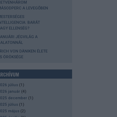
HETVENHÁROM
MÁSODPERC A LEVEGŐBEN
MESTERSÉGES
NTELLIGENCIA: BARÁT
AGY ELLENSÉG?
ANUÁRI JÉGVILÁG A
BALATONNÁL
RICH VON DÄNIKEN ÉLETE
S ÖRÖKSÉGE
ARCHÍVUM
026 július
(
1
)
026 január
(
4
)
025 december
(
1
)
025 július
(
1
)
025 május
(
2
)