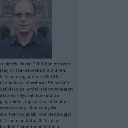
rusinszki István 2003-ban szerzett
jságíró szakképesítést a BKF-en,
018-ban végzett az ELTE BTK
nformatikus könyvtáros BA szakán.
özépiskolás korától több nyomtatott
írlap és folyóirat munkatársa
jságíróként, lapszerkesztőként és
orrektorként; jelenleg nyelvi
ektorként dolgozik. Komplex blogját
012-ben indította; 2015-től a
eridián Csoport alapító tagja.