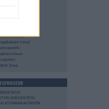
alaton
azai tájakon
istória
orizont
degen Zóna
aleidoszkóp
isztikus Zóna
agybátyám írásai
etrospektív
ajtóarchívum
zubjektív
iltott Zóna
LEGFRISSEBB
NEMZETKÖZI
ITORLÁSBÁZIS ÉPÜL
BALATONMÁRIAFÜRDŐN