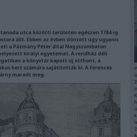
tanoda utca közötti területen egészen 1784-ig
stora állt. Ebben az évben döntött úgy ugyanis
özteti a Pázmány Péter által Nagyszombaton
elyezett királyi egyetemet. A rendház déli
gatiban a könyvtár kapott új otthont, a
kus kert számára sajátították ki. A ferences
P
szárny maradt meg.
ú
2
i
K
h
ú
k
l
2
M