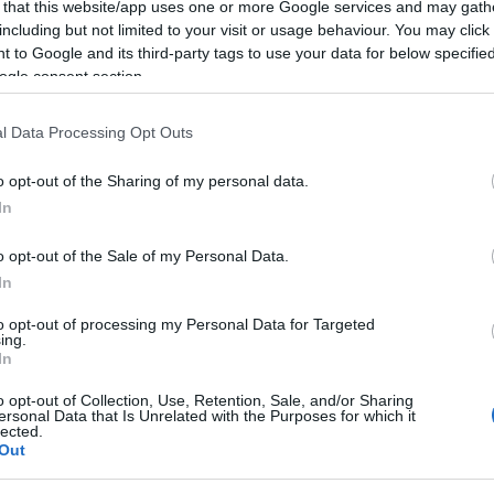
 that this website/app uses one or more Google services and may gath
including but not limited to your visit or usage behaviour. You may click 
 to Google and its third-party tags to use your data for below specifi
ogle consent section.
l Data Processing Opt Outs
o opt-out of the Sharing of my personal data.
In
o opt-out of the Sale of my Personal Data.
In
to opt-out of processing my Personal Data for Targeted
ing.
ELOLVASOM
In
o opt-out of Collection, Use, Retention, Sale, and/or Sharing
ersonal Data that Is Unrelated with the Purposes for which it
lected.
Out