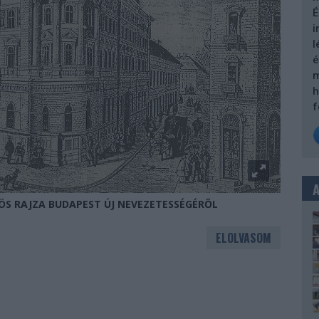
É
i
l
é
m
h
f
-ÖS RAJZA BUDAPEST ÚJ NEVEZETESSÉGÉRŐL
ELOLVASOM