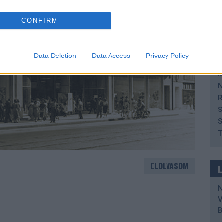
B
H
CONFIRM
H
H
I
Data Deletion
Data Access
Privacy Policy
K
M
N
R
S
S
T
ELOLVASOM
V