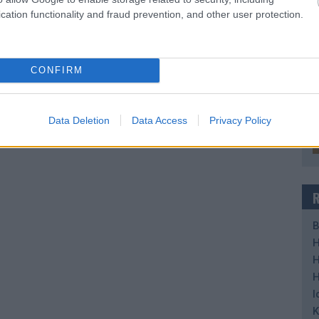
cation functionality and fraud prevention, and other user protection.
CONFIRM
Data Deletion
Data Access
Privacy Policy
B
H
H
H
I
K