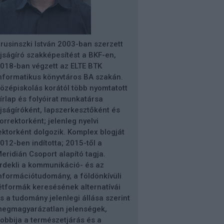
rusinszki István 2003-ban szerzett
jságíró szakképesítést a BKF-en,
018-ban végzett az ELTE BTK
nformatikus könyvtáros BA szakán.
özépiskolás korától több nyomtatott
írlap és folyóirat munkatársa
jságíróként, lapszerkesztőként és
orrektorként; jelenleg nyelvi
ektorként dolgozik. Komplex blogját
012-ben indította; 2015-től a
eridián Csoport alapító tagja.
rdekli a kommunikáció- és az
nformációtudomány, a földönkívüli
étformák keresésének alternatívái
s a tudomány jelenlegi állása szerint
egmagyarázatlan jelenségek,
obbija a természetjárás és a