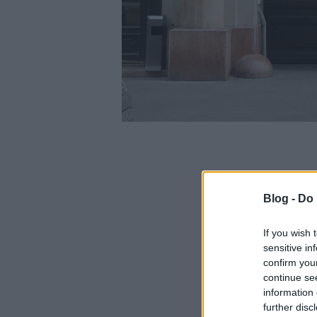
Blog -
Do 
If you wish 
sensitive in
confirm you
continue se
information 
further disc