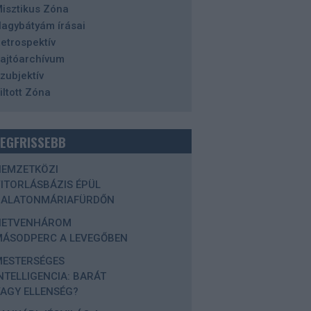
isztikus Zóna
agybátyám írásai
etrospektív
ajtóarchívum
zubjektív
iltott Zóna
LEGFRISSEBB
NEMZETKÖZI
ITORLÁSBÁZIS ÉPÜL
BALATONMÁRIAFÜRDŐN
HETVENHÁROM
MÁSODPERC A LEVEGŐBEN
MESTERSÉGES
NTELLIGENCIA: BARÁT
AGY ELLENSÉG?