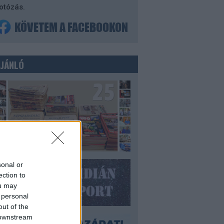
otózás.
AJÁNLÓ
sonal or
ection to
ou may
 personal
out of the
 downstream