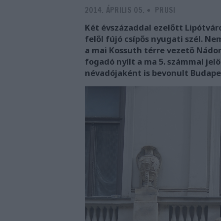
2014. ÁPRILIS 05.
-
PRUSI
Két évszázaddal ezelőtt Lipótvár
felől fújó csípős nyugati szél. N
a mai Kossuth térre vezető Nádor
fogadó nyílt a ma 5. számmal jelö
névadójaként is bevonult Budape