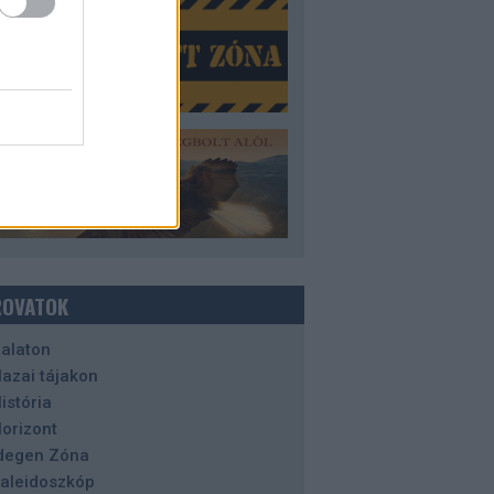
ROVATOK
alaton
azai tájakon
istória
orizont
degen Zóna
aleidoszkóp