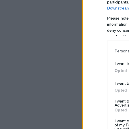
participants
Downstream 
Please note
information 
deny consent
in below Go
Persona
I want t
Opted 
I want t
Opted 
I want 
Advertis
Opted 
I want t
of my P
was col