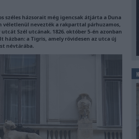
os széles házsorait még igencsak átjárta a Duna
em véletlenül nevezték a rakparttal párhuzamos,
 utcát Szél utcának. 1826. október 5-én azonban
lt házban: a Tigris, amely rövidesen az utca új
st névtárába.