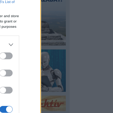
B’s List of
er and store
to grant or
ed purposes