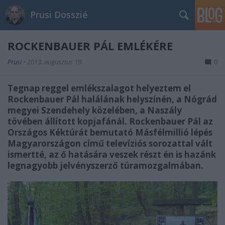
Prusi Dosszié
ROCKENBAUER PÁL EMLÉKÉRE
Prusi
•
2013. augusztus 19.
0
Tegnap reggel emlékszalagot helyeztem el
Rockenbauer Pál halálának helyszínén, a Nógrád
megyei Szendehely közelében, a Naszály
tövében állított kopjafánál. Rockenbauer Pál az
Országos Kéktúrát bemutató Másfélmillió lépés
Magyarországon című televíziós sorozattal vált
ismertté, az ő hatására veszek részt én is hazánk
legnagyobb jelvényszerző túramozgalmában.