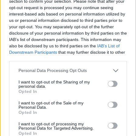
fájdalmára a képek minősége hagy kivánnivalót
section to confirm your selection. Please note that after your
maga után, mégis csoda, hogy mindössze hatezer
opt-out request is processed you may continue seeing
dollárból készült el.
interest-based ads based on personal information utilized by
us or personal information disclosed to third parties prior to
Rockenbauer Pálra legtöbben valószínűleg a
your opt-out. You may separately opt-out of the further
Másfélmillió lépés Magyarországon című
disclosure of your personal information by third parties on the
filmsorozatból emlékeznek: 1978 júliusában az
IAB’s list of downstream participants. This information may
Országos Kéktúra útvonalát bejárva mutatta be a
also be disclosed by us to third parties on the
IAB’s List of
Downstream Participants
that may further disclose it to other
lelkes filmes csapat a hazai tájak és nemzetünk
third parties.
rejtett értékeit. Az út során neves magyar
szakemberek segítették az egyes tájak
Please note that this website/app uses one or more Google
Personal Data Processing Opt Outs
kialakulásának és egy-egy természeti
services and may gather and store information including but
képződménynek a bemutatását. Az adott területet
not limited to your visit or usage behaviour. You may click to
I want to opt-out of the Sharing of my
az ott élő emberek hozták a nézők szívéhez közelebb,
personal data.
grant or deny consent to Google and its third-party tags to
Opted In
akik őszintén meséltek otthonukról, környezetükről,
use your data for below specified purposes in below Google
munkájukról. A sorozat népszerűségét emelte, hogy
consent section.
I want to opt-out of the Sale of my
Sinkó László Kossuth- és Jászai-díjas színész, a
Personal Data.
Opted In
sorozat narrátora is részt vett a túrán.
I want to opt-out of processing my
1987-ben már javarészt megvolt a sorozat folytatása
Personal Data for Targeted Advertising.
– „…és még egymillió lépés” címmel –, de a
Opted In