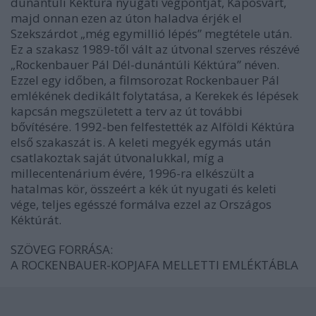
dunántúli Kéktúra nyugati végpontját, Kaposvárt,
majd onnan ezen az úton haladva érjék el
Szekszárdot „még egymillió lépés” megtétele után.
Ez a szakasz 1989-től vált az útvonal szerves részévé
„Rockenbauer Pál Dél-dunántúli Kéktúra” néven.
Ezzel egy időben, a filmsorozat Rockenbauer Pál
emlékének dedikált folytatása, a Kerekek és lépések
kapcsán megszületett a terv az út további
bővítésére. 1992-ben felfestették az Alföldi Kéktúra
első szakaszát is. A keleti megyék egymás után
csatlakoztak saját útvonalukkal, míg a
millecentenárium évére, 1996-ra elkészült a
hatalmas kör, összeért a kék út nyugati és keleti
vége, teljes egésszé formálva ezzel az Országos
Kéktúrát.
SZÖVEG FORRÁSA:
A ROCKENBAUER-KOPJAFA MELLETTI EMLÉKTÁBLA