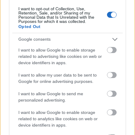
befejezését már nem érhette meg. A halál váratlanul
I want to opt-out of Collection, Use,
ragadta el, a kopjafa az ő emlékére áll ezen a helyen.
Retention, Sale, and/or Sharing of my
A zengővárkonyi szelídgesztenyésben nyerte el végső
Personal Data that Is Unrelated with the
Purposes for which it was collected.
nyugalmát, ahol annyi kellemes órát töltött el.
Opted Out
Jelentősebb filmalkotásai: Szívességből
Google consents
Mediterránba (1965), Magyarok az Antarktiszon
(1969), A napsugár nyomában (1971), Magyarország
I want to allow Google to enable storage
kisvasútjai (1974), Jöjj, nézd a Kilimandzsárót (1976),
related to advertising like cookies on web or
Másfélmillió lépés Magyarországon (1979),
device identifiers in apps.
Kecskeméttől Pamírig (1983), Magyar búvárok kubai
vizeken (1984), …és még egymillió lépés (1986).
I want to allow my user data to be sent to
Google for online advertising purposes.
I want to allow Google to send me
personalized advertising.
AZ ORSZÁGOS KÉKTÚRA TÖRTÉNETE
Az Országos Kéktúra nemcsak hazánk, de Európa
I want to allow Google to enable storage
első hosszútávú turistaútja is. Útvonalának végső
related to analytics like cookies on web or
kialakulása szervesen összefügg Rockenbauer Pál
device identifiers in apps.
életével és munkásságával. 1938-ban, Szent István