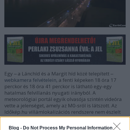
Egy ‒ a Lánchíd és a Margit híd közé telepített ‒
webkamera felvételein
, a fenti képeken 18 óra 17
perckor és 18 óra 41 perckor is látható egy-egy
hatalmas felvillanás nyugati irányból. A
meteorológiai portál egyik olvasója szintén videóra
vette a jelenséget, amely az M0-sról is látszott. Az
Időkép.hu villámlokalizációs rendszere nem észlelt
elektromos aktivitást az országban. Az Országos
Meteorológiai Szolgálat diszpécsere a HVG
Blog -
Do Not Process My Personal Information