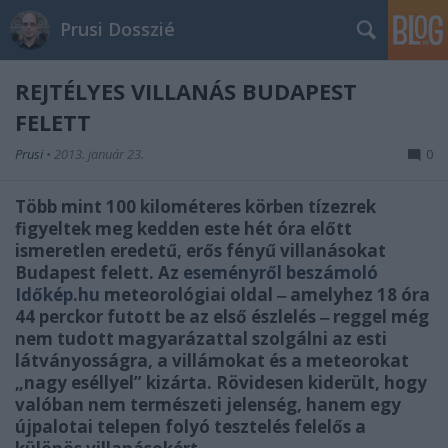
Prusi Dosszié
REJTÉLYES VILLANÁS BUDAPEST
FELETT
Prusi
•
2013. január 23.
0
Több mint 100 kilométeres körben tízezrek
figyeltek meg kedden este hét óra előtt
ismeretlen eredetű, erős fényű villanásokat
Budapest felett. Az
eseményről beszámoló
Időkép.hu
meteorológiai oldal ‒ amelyhez 18 óra
44 perckor futott be az első észlelés ‒ reggel még
nem tudott magyarázattal szolgálni az esti
látványosságra, a villámokat és a meteorokat
„nagy eséllyel” kizárta. Rövidesen kiderült, hogy
valóban nem természeti jelenség, hanem egy
újpalotai telepen folyó tesztelés felelős
a