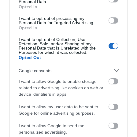
Personal Data.
szigetelőlánc villamos íves próbáját hajtották végre,
Opted In
amely kisülésekkel és hanghatással jár. „Negyven
éve havonta ötször tartunk ilyet, tegnap a borús idő
I want to opt-out of processing my
Personal Data for Targeted Advertising.
kicsit felerősítette a próbát kísérő fényjelenséget” ‒
Opted In
mondta a társaság illetékese, hozzátéve azt is, hogy
a hasonló vizsgálatokat főként nappal tartják, ezért
I want to opt-out of Collection, Use,
nem lehetett korábban érzékelni őket.
Retention, Sale, and/or Sharing of my
Personal Data that Is Unrelated with the
Purposes for which it was collected.
Opted Out
Google consents
I want to allow Google to enable storage
related to advertising like cookies on web or
device identifiers in apps.
I want to allow my user data to be sent to
Google for online advertising purposes.
I want to allow Google to send me
personalized advertising.
VARGA LÁSZLÓ, A VEIKI-VNL VILLAMOS