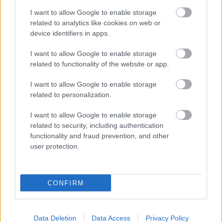
NAGYLABORATÓRIUMOK KFT.
ÜGYVEZETŐ
I want to allow Google to enable storage
IGAZGATÓJA AZ RTL KLUB HÍRADÓJÁBAN
related to analytics like cookies on web or
device identifiers in apps.
A VEIKI által utóbb kiadott közleményből kiderül,
hogy az 1949-ben alapított Villamosenerigaipari
I want to allow Google to enable storage
Kutató Intézet villamos laboratóriumának jogutódja
related to functionality of the website or app.
nemzetközileg elismert, akkreditált laboratórium,
I want to allow Google to enable storage
amely különféle berendezéseken ‒ például
related to personalization.
transzformátorokon, kapcsolóberendezéseken,
megszakítókon, szigetelőkön, sodronyokon és a
I want to allow Google to enable storage
távvezetékek szigetelőláncain ‒ végez vizsgálatokat.
related to security, including authentication
2013. január 22-én egy 400 kilovoltos távvezeték-
functionality and fraud prevention, and other
szigetelőlánc szabványos ívállósági vizsgálatát
user protection.
hajtották végre, azaz a távvezetékeket az
oszlopokhoz rögzítő szigetelőelemek
megbízhatóságát tesztelték úgy, hogy nagy
feszültséget és áramot bocsátottak a rendszerre.
CONFIRM
„Ezek a vizsgálatok általában három rövid idejű íves
zárlati próbából állnak, amelyekből az első kettő 0,2
másodperc, míg a harmadik 0,5 másodperc
Data Deletion
Data Access
Privacy Policy