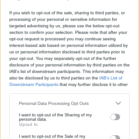
érdeklődésére még kedd este elmondta, hogy az
esetről hozzájuk nem érkezett bejelentés, és
If you wish to opt-out of the sale, sharing to third parties, or
feltehetően valóban nem villámlás okozta a
processing of your personal or sensitive information for
káprázatos fényhatást, de az is valószínűtlen, hogy a
targeted advertising by us, please use the below opt-out
vastag felhőzeten átsüssön egy meteor fénye.
section to confirm your selection. Please note that after your
opt-out request is processed you may continue seeing
Az Időkép.hu több olvasója feltételezte, hogy a
interest-based ads based on personal information utilized by
nappali világosságot okozó fényhatás forrása az
us or personal information disclosed to third parties prior to
Országos Villamostávvezeték Zrt., illetve az ahhoz
your opt-out. You may separately opt-out of the further
tartozó nagyfeszültségű kutatólaboratórium volt,
disclosure of your personal information by third parties on the
ahol állítólag „titokzatos kísérletek zajlanak”.
IAB’s list of downstream participants. This information may
Mindenesetre érdekes, hogy
az OVIT rákospalotai
also be disclosed by us to third parties on the
IAB’s List of
telephelye
a hazánkban oly kevés, korábban kitakart
Downstream Participants
that may further disclose it to other
helyszín egyike a Google Maps műholdas felvételein.
third parties.
Az Index szerdán délelőtt hírül adta a
„rejtély
Please note that this website/app uses one or more Google
Personal Data Processing Opt Outs
megfejtését”
. Mint írják, a fényjelenségért a VEIKI-
services and may gather and store information including but
not limited to your visit or usage behaviour. You may click to
I want to opt-out of the Sharing of my
VNL Villamos Nagylaboratóriumok Kft. XV. kerületi
personal data.
grant or deny consent to Google and its third-party tags to
telepén folyó kísérleti munka a felelős. A VEIKI
Opted In
use your data for below specified purposes in below Google
munkatársa
a HVG kérdésére
megerősítette, hogy
consent section.
kedd este is éppen egy nagyfeszültségű
I want to opt-out of the Sale of my