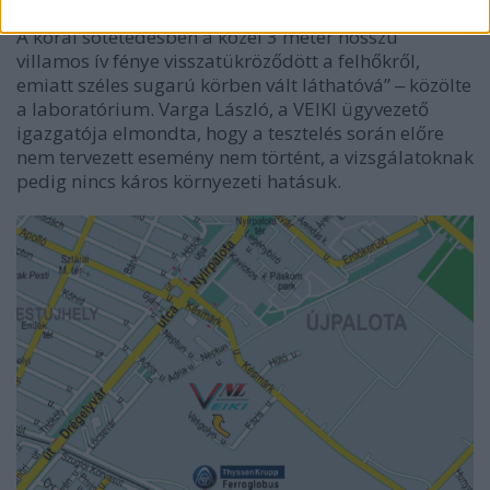
időtartamú, nagy fény- és hangjelenség kíséretében.
A korai sötétedésben a közel 3 méter hosszú
villamos ív fénye visszatükröződött a felhőkről,
emiatt széles sugarú körben vált láthatóvá” ‒ közölte
a laboratórium. Varga László, a VEIKI ügyvezető
igazgatója elmondta, hogy a tesztelés során előre
nem tervezett esemény nem történt, a vizsgálatoknak
pedig nincs káros környezeti hatásuk.