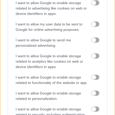
I want to allow Google to enable storage
related to advertising like cookies on web or
device identifiers in apps.
I want to allow my user data to be sent to
Google for online advertising purposes.
I want to allow Google to send me
personalized advertising.
I want to allow Google to enable storage
Budapest, 1987. január 14. Egy férfi havat
related to analytics like cookies on web or
lapátol az utcán hajnalban. Az intenzív havazás
device identifiers in apps.
miatt az utcán parkoló autókat belepte a hó, a
kenyérellátás akadozik. Fotó: Pataki Gábor, MTI
I want to allow Google to enable storage
related to functionality of the website or app.
I want to allow Google to enable storage
related to personalization.
I want to allow Google to enable storage
related to security, including authentication