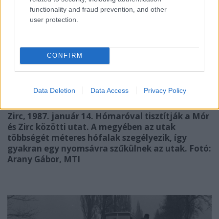
functionality and fraud prevention, and other
user protection.
CONFIRM
Data Deletion
Data Access
Privacy Policy
Zirc, 1987. január 14. Hómaróval tisztítják a Mór
és Zirc közötti utat. A megyében az utak
többségét méteres hófalak szegélyezik, így
gyakran egy nyomsávra szűkülnek az utak. Fotó:
Arany Gábor, MTI