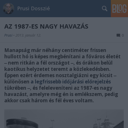
Prusi Dosszié
AZ 1987-ES NAGY HAVAZÁS
Prusi
•
2013. január 12.
0
Manapság már néhány centiméter frissen
hullott hó is képes megbénítani a főváros életét
‒ nem ritkán a fél országot ‒, és órákon belül
kaotikus helyzetet teremt a közlekedésben.
Éppen ezért érdemes nosztalgiázni egy kicsit ‒
különösen
a legfrissebb időjárási előrejelzés
tükrében ‒, és feleleveníteni az 1987-es nagy
havazást, amelyre még én is emlékszem, pedig
akkor csak három és fél éves voltam.