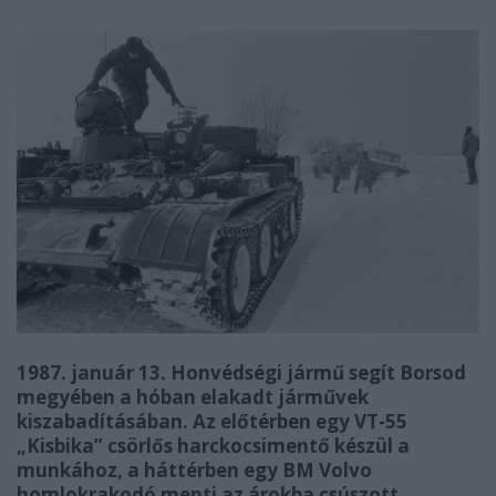
1987. január 13. Honvédségi jármű segít Borsod
megyében a hóban elakadt járművek
kiszabadításában. Az előtérben egy VT-55
„Kisbika” csörlős harckocsimentő készül a
munkához, a háttérben egy BM Volvo
homlokrakodó menti az árokba csúszott