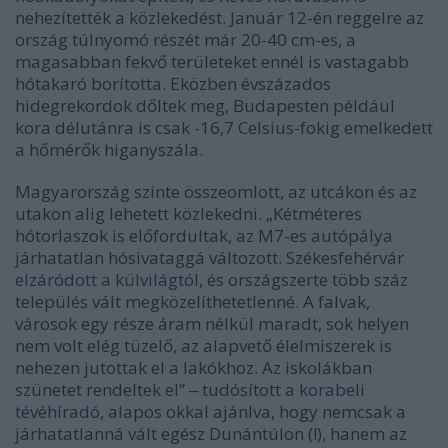
nehezítették a közlekedést. Január 12-én reggelre az
ország túlnyomó részét már 20-40 cm-es, a
magasabban fekvő területeket ennél is vastagabb
hótakaró borította. Eközben évszázados
hidegrekordok dőltek meg, Budapesten például
kora délutánra is csak -16,7 Celsius-fokig emelkedett
a hőmérők higanyszála.
Magyarország szinte összeomlott, az utcákon és az
utakon alig lehetett közlekedni. „Kétméteres
hótorlaszok is előfordultak, az M7-es autópálya
járhatatlan hósivataggá változott. Székesfehérvár
elzáródott a külvilágtól
, és országszerte több száz
település vált megközelíthetetlenné. A falvak,
városok egy része áram nélkül maradt, sok helyen
nem volt elég tüzelő, az alapvető élelmiszerek is
nehezen jutottak el a lakókhoz. Az iskolákban
szünetet rendeltek el” ‒ tudósított
a korabeli
tévéhíradó
, alapos okkal ajánlva, hogy nemcsak a
járhatatlanná vált egész Dunántúlon (!), hanem az