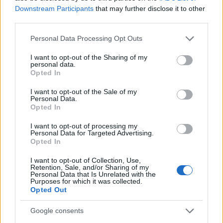
Downstream Participants
that may further disclose it to other
third parties.
Please note that this website/app uses one or more Google
Personal Data Processing Opt Outs
services and may gather and store information including but
not limited to your visit or usage behaviour. You may click to
I want to opt-out of the Sharing of my
Budapest, 1987. január 12. A napok óta tartó
personal data.
grant or deny consent to Google and its third-party tags to
rendkívüli havazás igencsak próbára teszi a
Opted In
use your data for below specified purposes in below Google
főváros mintegy kétmillió lakosát is. Budapest
consent section.
útjait 30–50 cm-es hó fedi, többnyire csak a főbb
I want to opt-out of the Sale of my
Personal Data.
útvonalak járhatók, a bekötőutakon vastag
Opted In
hólepel áll, a gépkocsik többsége is a hó
fogságába került. Gépek és emberek teljes erővel
I want to opt-out of processing my
Personal Data for Targeted Advertising.
dolgoznak az utak megtisztításán. Fotó: Kleb
Opted In
Attila, MTI
I want to opt-out of Collection, Use,
Retention, Sale, and/or Sharing of my
Personal Data that Is Unrelated with the
Purposes for which it was collected.
Opted Out
Google consents