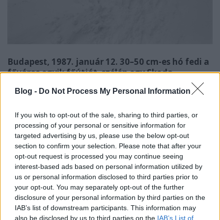
Budapest, 1987. január 12. 30–50 cm-es hó fedi a
főváros egyik főútját, szélén egy Skoda
személygépkocsi parkol félig behavazva. Fotó:
Blog -
Do Not Process My Personal Information
Baric Imre, MTI
If you wish to opt-out of the sale, sharing to third parties, or
processing of your personal or sensitive information for
targeted advertising by us, please use the below opt-out
section to confirm your selection. Please note that after your
opt-out request is processed you may continue seeing
interest-based ads based on personal information utilized by
us or personal information disclosed to third parties prior to
your opt-out. You may separately opt-out of the further
disclosure of your personal information by third parties on the
IAB’s list of downstream participants. This information may
also be disclosed by us to third parties on the
IAB’s List of