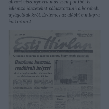
akkori viszonyokra más szempontból is
jellemző idézeteket választottunk a korabeli
újságoldalakról. Érdemes az alábbi címlapra
kattintani!