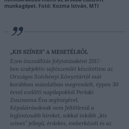
munkagépet. Fotó: Kozma István, MTI
„KIS SZÍNES” A MESETÉLRŐL
Ezen összeállítás folytatásaként 2017-
ben szubjektív sajtószemlét készítettem az
Országos Széchényi Könyvtártól már
korábban másolatban megrendelt, éppen 30
évvel ezelőtti napilapokból Perlaki
Zsuzsanna Éva segítségével.
Képaláírásoknak nem feltétlenül a
legfontosabb híreket, sokkal inkább „kis
színes” jellegű, érdekes, emberközeli és az