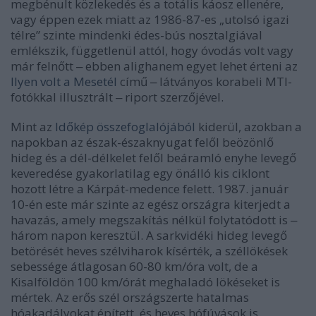
megbénult közlekedés és a totális káosz ellenére,
vagy éppen ezek miatt az 1986-87-es „utolsó igazi
télre” szinte mindenki édes-bús nosztalgiával
emlékszik, függetlenül attól, hogy óvodás volt vagy
már felnőtt ‒ ebben alighanem egyet lehet érteni az
Ilyen volt a Mesetél
című ‒ látványos korabeli MTI-
fotókkal illusztrált ‒ riport szerzőjével.
Mint az
Időkép összefoglalójából
kiderül, azokban a
napokban az észak-északnyugat felől beözönlő
hideg és a dél-délkelet felől beáramló enyhe levegő
keveredése gyakorlatilag egy önálló kis ciklont
hozott létre a Kárpát-medence felett. 1987. január
10-én este már szinte az egész országra kiterjedt a
havazás, amely megszakítás nélkül folytatódott is ‒
három napon keresztül. A sarkvidéki hideg levegő
betörését heves szélviharok kísérték, a széllökések
sebessége átlagosan 60-80 km/óra volt, de a
Kisalföldön 100 km/órát meghaladó lökéseket is
mértek. Az erős szél országszerte hatalmas
hóakadályokat épített, és heves hófúvások is