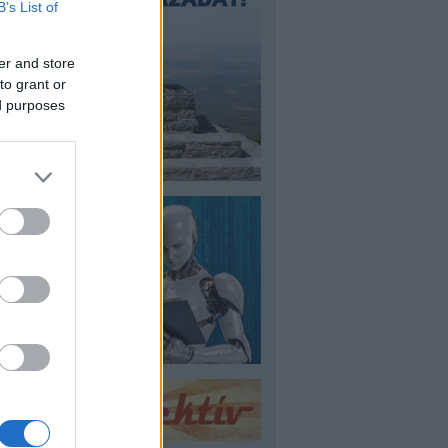
B’s List of
er and store
to grant or
ed purposes