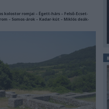
os kolostor romjai – Égett-hárs – Felső-Ecset-
orom – Somos-árok – Kadar-kút – Miklós deák-