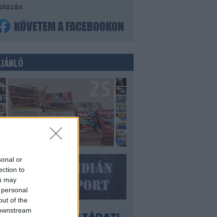
otózás.
AJÁNLÓ
sonal or
ection to
ou may
 personal
out of the
 downstream