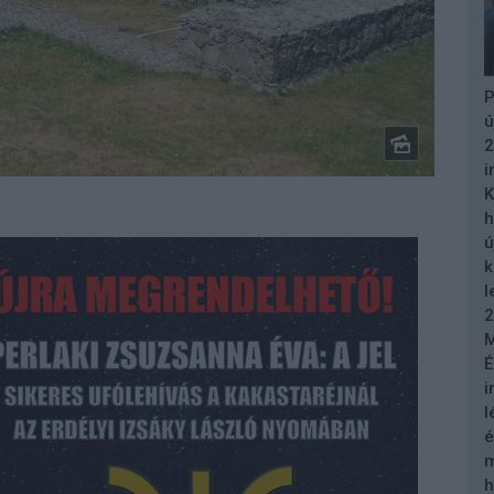
P
ú
2
i
K
h
ú
k
l
2
M
É
i
l
é
m
h