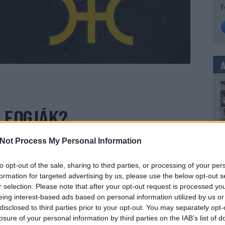
f
I FOGJÁK?
Not Process My Personal Information
l átölelt Dunazug-hegység nemcsak hazánk, de
to opt-out of the sale, sharing to third parties, or processing of your per
anglistáján is előkelő helyen áll. A Dunakanyar
formation for targeted advertising by us, please use the below opt-out s
ység sokak szerint a világ egyik legszebb
r selection. Please note that after your opt-out request is processed y
an gazdag erdők, a különleges geológiai
eing interest-based ads based on personal information utilized by us or
ra sok helyütt még ma is érintetlen.
disclosed to third parties prior to your opt-out. You may separately opt-
losure of your personal information by third parties on the IAB’s list of