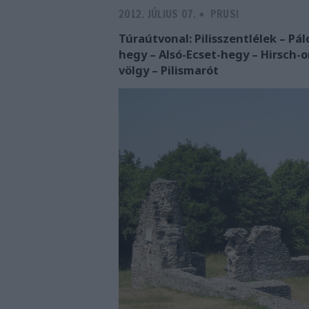
2012. JÚLIUS 07.
-
PRUSI
Túraútvonal: Pilisszentlélek – Pál
hegy – Alsó-Ecset-hegy – Hirsch-
völgy – Pilismarót