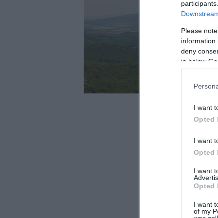
participants
Downstream 
Please note
information 
deny consent
in below Go
Persona
I want t
Opted 
I want t
Opted 
I want 
Advertis
Opted 
I want t
of my P
was col