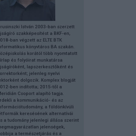
rusinszki István 2003-ban szerzett
jságíró szakképesítést a BKF-en,
018-ban végzett az ELTE BTK
nformatikus könyvtáros BA szakán.
özépiskolás korától több nyomtatott
írlap és folyóirat munkatársa
jságíróként, lapszerkesztőként és
orrektorként; jelenleg nyelvi
ektorként dolgozik. Komplex blogját
012-ben indította; 2015-től a
eridián Csoport alapító tagja.
rdekli a kommunikáció- és az
nformációtudomány, a földönkívüli
étformák keresésének alternatívái
s a tudomány jelenlegi állása szerint
egmagyarázatlan jelenségek,
obbija a természetjárás és a