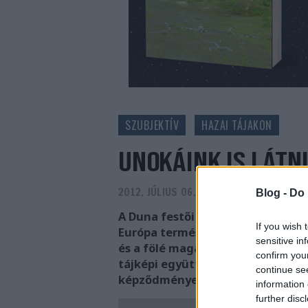
SZUBJEKTÍV
HAZAI TÁJAKON
UNOKÁINK IS LÁTN
2012. JÚLIUS 06.
-
PRUSI
Blog -
Do 
A Duna festői völgyszorosa álta
If you wish 
Európa természeti látnivalóinak r
sensitive in
és a fölé magasodó Visegrádi-heg
confirm you
tájképi együttese: hiszen a vadb
continue se
képződmények és a változatos fló
information 
further disc