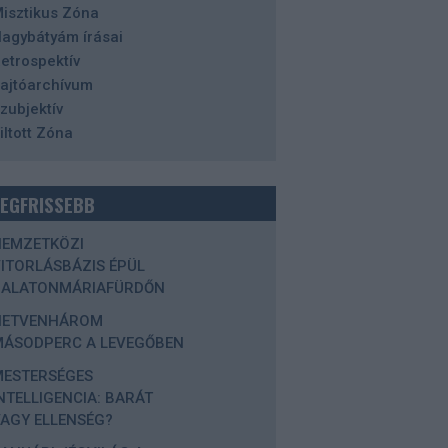
isztikus Zóna
agybátyám írásai
etrospektív
ajtóarchívum
zubjektív
iltott Zóna
LEGFRISSEBB
NEMZETKÖZI
ITORLÁSBÁZIS ÉPÜL
BALATONMÁRIAFÜRDŐN
HETVENHÁROM
MÁSODPERC A LEVEGŐBEN
MESTERSÉGES
NTELLIGENCIA: BARÁT
AGY ELLENSÉG?