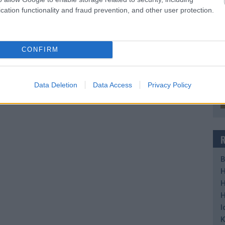
cation functionality and fraud prevention, and other user protection.
CONFIRM
Data Deletion
Data Access
Privacy Policy
B
H
H
H
I
K