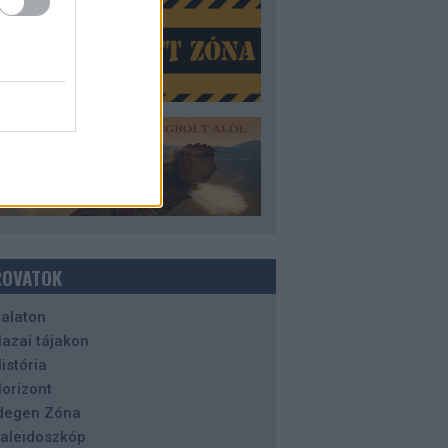
ROVATOK
alaton
azai tájakon
istória
orizont
degen Zóna
aleidoszkóp