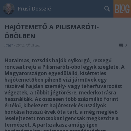
Prusi Dosszié
HAJÓTEMETŐ A PILISMARÓTI-
ÖBÖLBEN
Prusi
•
2012. július 28.
0
Hatalmas, rozsdás hajók nyikorgó, recsegő
roncsait rejti a Pilismaróti-öböl egyik szeglete. A
Magyarországon egyedülálló, kísérteties
hajótemetőben pihenő vízi járművek egy
részével hajdan személy- vagy teherfuvarozást
végeztek, a többit jégtörésre, mederkotrásra
használták. Az összesen több százmillió forint
értékű, kibelezett hajótestek és uszályok
bontása hosszú évek óta tart, a még meglévő
leselejtezett roncsokat igencsak megkezdte a
természet. A partszakasz amúgy igen