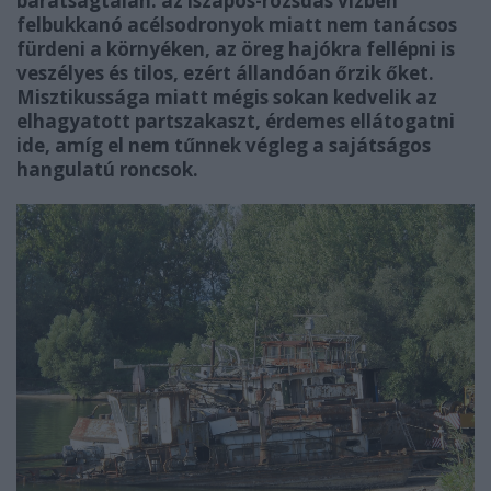
barátságtalan: az iszapos-rozsdás vízben
felbukkanó acélsodronyok miatt nem tanácsos
fürdeni a környéken, az öreg hajókra fellépni is
veszélyes és tilos, ezért állandóan őrzik őket.
Misztikussága miatt mégis sokan kedvelik az
elhagyatott partszakaszt, érdemes ellátogatni
ide, amíg el nem tűnnek végleg a sajátságos
hangulatú roncsok.